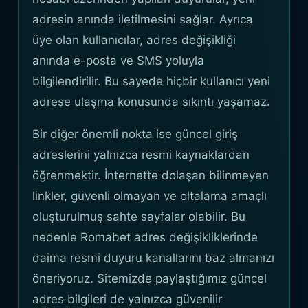
adresin anında iletilmesini sağlar. Ayrıca
üye olan kullanıcılar, adres değişikliği
anında e-posta ve SMS yoluyla
bilgilendirilir. Bu sayede hiçbir kullanıcı yeni
adrese ulaşma konusunda sıkıntı yaşamaz.
Bir diğer önemli nokta ise güncel giriş
adreslerini yalnızca resmi kaynaklardan
öğrenmektir. İnternette dolaşan bilinmeyen
linkler, güvenli olmayan ve oltalama amaçlı
oluşturulmuş sahte sayfalar olabilir. Bu
nedenle Romabet adres değişikliklerinde
daima resmi duyuru kanallarını baz almanızı
öneriyoruz. Sitemizde paylaştığımız güncel
adres bilgileri de yalnızca güvenilir