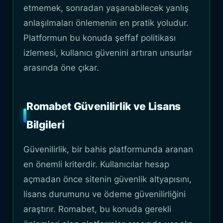
etmemek, sonradan yaşanabilecek yanlış
anlaşılmaları önlemenin en pratik yoludur.
Platformun bu konuda şeffaf politikası
izlemesi, kullanıcı güvenini artıran unsurlar
arasında öne çıkar.
Romabet Güvenilirlik ve Lisans
Bilgileri
Güvenilirlik, bir bahis platformunda aranan
en önemli kriterdir. Kullanıcılar hesap
açmadan önce sitenin güvenlik altyapısını,
lisans durumunu ve ödeme güvenilirliğini
araştırır. Romabet, bu konuda gerekli