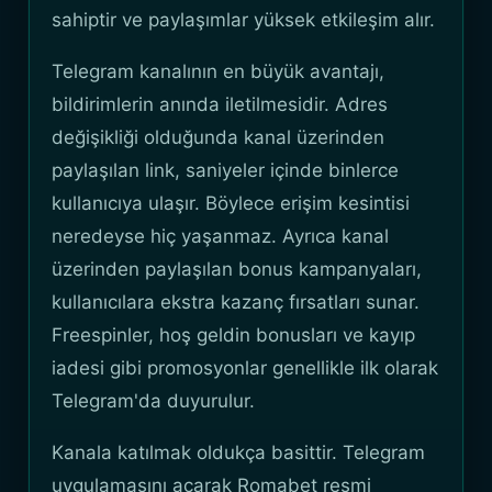
sahiptir ve paylaşımlar yüksek etkileşim alır.
Telegram kanalının en büyük avantajı,
bildirimlerin anında iletilmesidir. Adres
değişikliği olduğunda kanal üzerinden
paylaşılan link, saniyeler içinde binlerce
kullanıcıya ulaşır. Böylece erişim kesintisi
neredeyse hiç yaşanmaz. Ayrıca kanal
üzerinden paylaşılan bonus kampanyaları,
kullanıcılara ekstra kazanç fırsatları sunar.
Freespinler, hoş geldin bonusları ve kayıp
iadesi gibi promosyonlar genellikle ilk olarak
Telegram'da duyurulur.
Kanala katılmak oldukça basittir. Telegram
uygulamasını açarak Romabet resmi