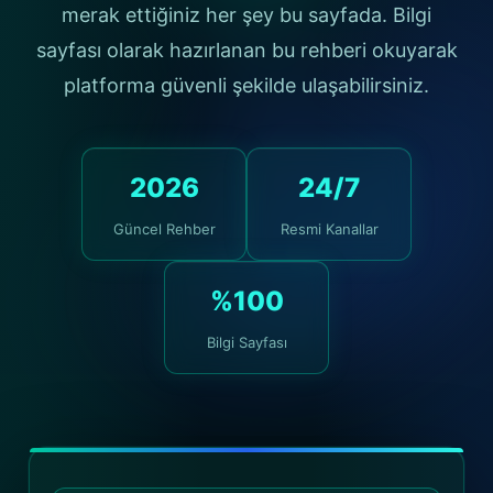
merak ettiğiniz her şey bu sayfada. Bilgi
sayfası olarak hazırlanan bu rehberi okuyarak
platforma güvenli şekilde ulaşabilirsiniz.
2026
24/7
Güncel Rehber
Resmi Kanallar
%100
Bilgi Sayfası