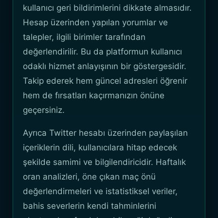
kullanıcı geri bildirimlerini dikkate almasıdır.
Hesap üzerinden yapılan yorumlar ve
talepler, ilgili birimler tarafından
değerlendirilir. Bu da platformun kullanıcı
odaklı hizmet anlayışının bir göstergesidir.
Takip ederek hem güncel adresleri öğrenir
hem de fırsatları kaçırmanızın önüne
geçersiniz.
Ayrıca Twitter hesabı üzerinden paylaşılan
içeriklerin dili, kullanıcılara hitap edecek
şekilde samimi ve bilgilendiricidir. Haftalık
oran analizleri, öne çıkan maç önü
değerlendirmeleri ve istatistiksel veriler,
bahis severlerin kendi tahminlerini