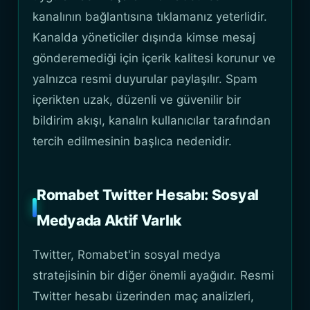
kanalının bağlantısına tıklamanız yeterlidir.
Kanalda yöneticiler dışında kimse mesaj
gönderemediği için içerik kalitesi korunur ve
yalnızca resmi duyurular paylaşılır. Spam
içerikten uzak, düzenli ve güvenilir bir
bildirim akışı, kanalın kullanıcılar tarafından
tercih edilmesinin başlıca nedenidir.
Romabet Twitter Hesabı: Sosyal
Medyada Aktif Varlık
Twitter, Romabet'in sosyal medya
stratejisinin bir diğer önemli ayağıdır. Resmi
Twitter hesabı üzerinden maç analizleri,