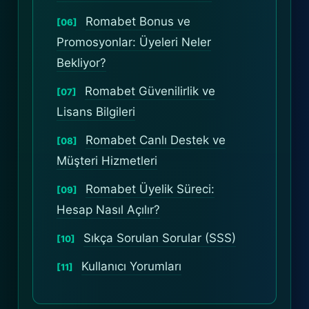
Romabet Bonus ve
Promosyonlar: Üyeleri Neler
Bekliyor?
Romabet Güvenilirlik ve
Lisans Bilgileri
Romabet Canlı Destek ve
Müşteri Hizmetleri
Romabet Üyelik Süreci:
Hesap Nasıl Açılır?
Sıkça Sorulan Sorular (SSS)
Kullanıcı Yorumları