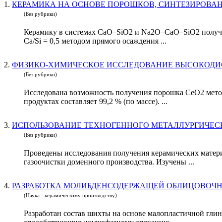
1.
КЕРАМИКА НА ОСНОВЕ ПОРОШКОВ, СИНТЕЗИРОВАН
(Без рубрики)
Керамику в системах CaO–SiO2 и Na2O–CaO–SiO2 получа
Ca/Si = 0,5 методом прямого осаждения ...
2.
ФИЗИКО-ХИМИЧЕСКОЕ ИССЛЕДОВАНИЕ ВЫСОКОДИС
(Без рубрики)
Исследована возможность получения порошка СeO2 метод
продуктах составляет 99,2 % (по массе). ...
3.
ИСПОЛЬЗОВАНИЕ ТЕХНОГЕННОГО МЕТАЛЛУРГИЧЕС
(Без рубрики)
Проведены исследования получения керамических матери
газоочистки доменного производства. Изучены ...
4.
РАЗРАБОТКА МОЛИБДЕНСОДЕРЖАЩЕЙ ОБЛИЦОВОЧН
(Наука - керамическому производству)
Разработан состав шихты на основе малопластичной глин