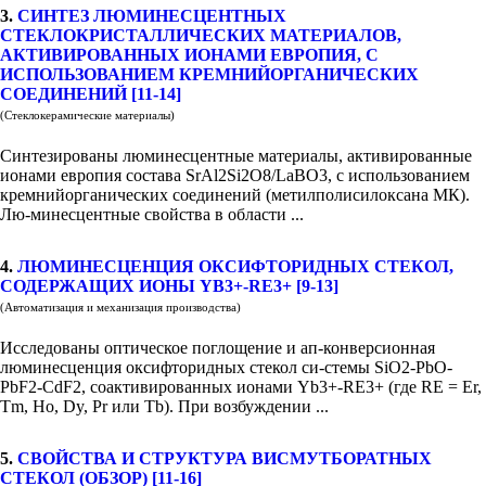
3.
СИНТЕЗ ЛЮМИНЕСЦЕНТНЫХ
СТЕКЛОКРИСТАЛЛИЧЕСКИХ МАТЕРИАЛОВ,
АКТИВИРОВАННЫХ ИОНАМИ ЕВРОПИЯ, С
ИСПОЛЬЗОВАНИЕМ КРЕМНИЙОРГАНИЧЕСКИХ
СОЕДИНЕНИЙ [11-14]
(Стеклокерамические материалы)
Синтезированы люминесцентные материалы, активированные
ионами европия состава SrAl2Si2O8/LaBO3, с использованием
кремнийорганических соединений (метилполисилоксана МК).
Лю-минесцентные свойства в области ...
4.
ЛЮМИНЕСЦЕНЦИЯ ОКСИФТОРИДНЫХ СТЕКОЛ,
СОДЕРЖАЩИХ ИОНЫ YB3+-RE3+ [9-13]
(Автоматизация и механизация производства)
Исследованы оптическое поглощение и ап-конверсионная
люминесценция оксифторидных стекол си-стемы SiO2-PbO-
PbF2-CdF2, соактивированных ионами Yb3+-RE3+ (где RE = Er,
Tm, Ho, Dy, Pr или Tb). При возбуждении ...
5.
СВОЙСТВА И СТРУКТУРА ВИСМУТБОРАТНЫХ
СТЕКОЛ (ОБЗОР) [11-16]