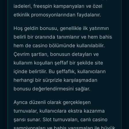
iadeleri, freespin kampanyaları ve özel
etkinlik promosyonlarından faydalanır.
Hoş geldin bonusu, genellikle ilk yatırımın
belirli bir oranında tanımlanır ve hem bahis
hem de casino bölümünde kullanılabilir.
Çevrim şartları, bonusun detayları ve
kullanım koşulları şeffaf bir şekilde site
içinde belirtilir. Bu şeffaflık, kullanıcıların
herhangi bir sürprizle karşılaşmadan
bonusu değerlendirmesini sağlar.
Ayrıca düzenli olarak gerçekleşen
turnuvalar, kullanıcılara ekstra kazanma
şansı sunar. Slot turnuvaları, canlı casino
şampiyonaları ve bahis yarışmaları ile büyük