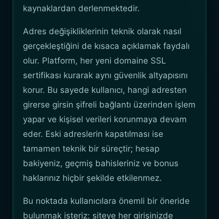
kaynaklardan derlenmektedir.
Adres değişikliklerinin teknik olarak nasıl
gerçekleştiğini de kısaca açıklamak faydalı
olur. Platform, her yeni domaine SSL
sertifikası kurarak aynı güvenlik altyapısını
korur. Bu sayede kullanıcı, hangi adresten
girerse girsin şifreli bağlantı üzerinden işlem
yapar ve kişisel verileri korunmaya devam
eder. Eski adreslerin kapatılması ise
tamamen teknik bir süreçtir; hesap
bakiyeniz, geçmiş bahisleriniz ve bonus
haklarınız hiçbir şekilde etkilenmez.
Bu noktada kullanıcılara önemli bir öneride
bulunmak isteriz: siteye her girişinizde