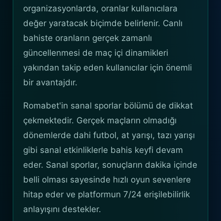
organizasyonlarda, oranlar kullanıcılara
değer yaratacak biçimde belirlenir. Canlı
bahiste oranların gerçek zamanlı
güncellenmesi de maç içi dinamikleri
yakından takip eden kullanıcılar için önemli
bir avantajdır.
Romabet'in sanal sporlar bölümü de dikkat
çekmektedir. Gerçek maçların olmadığı
dönemlerde dahi futbol, at yarışı, tazı yarışı
gibi sanal etkinliklerle bahis keyfi devam
eder. Sanal sporlar, sonuçların dakika içinde
belli olması sayesinde hızlı oyun sevenlere
hitap eder ve platformun 7/24 erişilebilirlik
anlayışını destekler.