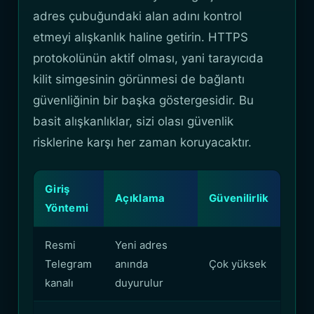
adres çubuğundaki alan adını kontrol
etmeyi alışkanlık haline getirin. HTTPS
protokolünün aktif olması, yani tarayıcıda
kilit simgesinin görünmesi de bağlantı
güvenliğinin bir başka göstergesidir. Bu
basit alışkanlıklar, sizi olası güvenlik
risklerine karşı her zaman koruyacaktır.
Giriş
Açıklama
Güvenilirlik
Yöntemi
Resmi
Yeni adres
Telegram
anında
Çok yüksek
kanalı
duyurulur