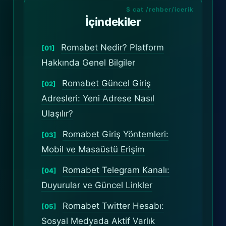
İçindekiler
Romabet Nedir? Platform
Hakkında Genel Bilgiler
Romabet Güncel Giriş
Adresleri: Yeni Adrese Nasıl
Ulaşılır?
Romabet Giriş Yöntemleri:
Mobil ve Masaüstü Erişim
Romabet Telegram Kanalı:
Duyurular ve Güncel Linkler
Romabet Twitter Hesabı:
Sosyal Medyada Aktif Varlık