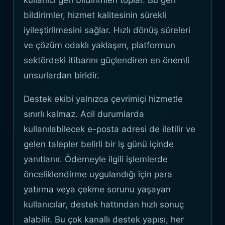
kullanıcı geri bildirimleri toplar. Bu geri
bildirimler, hizmet kalitesinin sürekli
iyileştirilmesini sağlar. Hızlı dönüş süreleri
ve çözüm odaklı yaklaşım, platformun
sektördeki itibarını güçlendiren en önemli
unsurlardan biridir.
Destek ekibi yalnızca çevrimiçi hizmetle
sınırlı kalmaz. Acil durumlarda
kullanılabilecek e-posta adresi de iletilir ve
gelen talepler belirli bir iş günü içinde
yanıtlanır. Ödemeyle ilgili işlemlerde
önceliklendirme uygulandığı için para
yatırma veya çekme sorunu yaşayan
kullanıcılar, destek hattından hızlı sonuç
alabilir. Bu çok kanallı destek yapısı, her