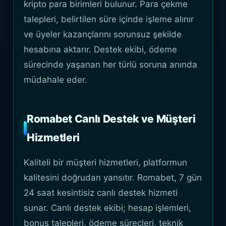
kripto para birimleri bulunur. Para çekme
talepleri, belirtilen süre içinde işleme alınır
ve üyeler kazançlarını sorunsuz şekilde
hesabına aktarır. Destek ekibi, ödeme
sürecinde yaşanan her türlü soruna anında
müdahale eder.
Romabet Canlı Destek ve Müşteri
Hizmetleri
Kaliteli bir müşteri hizmetleri, platformun
kalitesini doğrudan yansıtır. Romabet, 7 gün
24 saat kesintisiz canlı destek hizmeti
sunar. Canlı destek ekibi; hesap işlemleri,
bonus talepleri, ödeme süreçleri, teknik