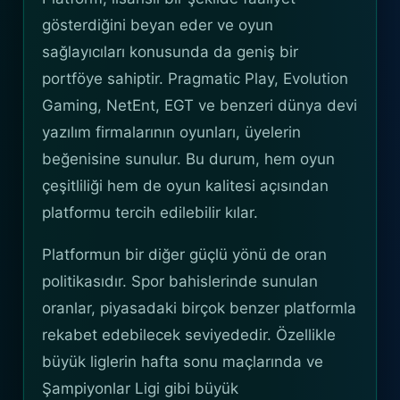
gösterdiğini beyan eder ve oyun
sağlayıcıları konusunda da geniş bir
portföye sahiptir. Pragmatic Play, Evolution
Gaming, NetEnt, EGT ve benzeri dünya devi
yazılım firmalarının oyunları, üyelerin
beğenisine sunulur. Bu durum, hem oyun
çeşitliliği hem de oyun kalitesi açısından
platformu tercih edilebilir kılar.
Platformun bir diğer güçlü yönü de oran
politikasıdır. Spor bahislerinde sunulan
oranlar, piyasadaki birçok benzer platformla
rekabet edebilecek seviyededir. Özellikle
büyük liglerin hafta sonu maçlarında ve
Şampiyonlar Ligi gibi büyük