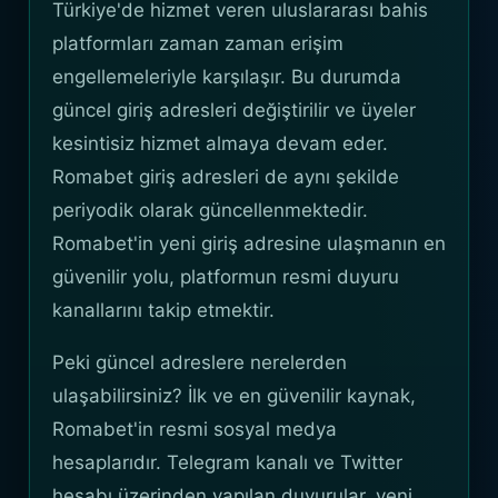
Türkiye'de hizmet veren uluslararası bahis
platformları zaman zaman erişim
engellemeleriyle karşılaşır. Bu durumda
güncel giriş adresleri değiştirilir ve üyeler
kesintisiz hizmet almaya devam eder.
Romabet giriş adresleri de aynı şekilde
periyodik olarak güncellenmektedir.
Romabet'in yeni giriş adresine ulaşmanın en
güvenilir yolu, platformun resmi duyuru
kanallarını takip etmektir.
Peki güncel adreslere nerelerden
ulaşabilirsiniz? İlk ve en güvenilir kaynak,
Romabet'in resmi sosyal medya
hesaplarıdır. Telegram kanalı ve Twitter
hesabı üzerinden yapılan duyurular, yeni