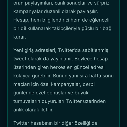
oran paylaşımları, canlı sonuçlar ve sürpriz
kampanyalar düzenli olarak paylaşılır.
Hesap, hem bilgilendirici hem de eğlenceli
bir dil kullanarak takipçileriyle güçlü bir bağ
kurar.
Yeni giriş adresleri, Twitter'da sabitlenmiş
tweet olarak da yayınlanır. Böylece hesap
üzerinden giren herkes en güncel adresi
kolayca görebilir. Bunun yanı sıra hafta sonu
maçları için özel kampanyalar, derbi
günlerine özel bonuslar ve büyük
turnuvaların duyuruları Twitter üzerinden
anlık olarak iletilir.
Twitter hesabının bir diğer özelliği de