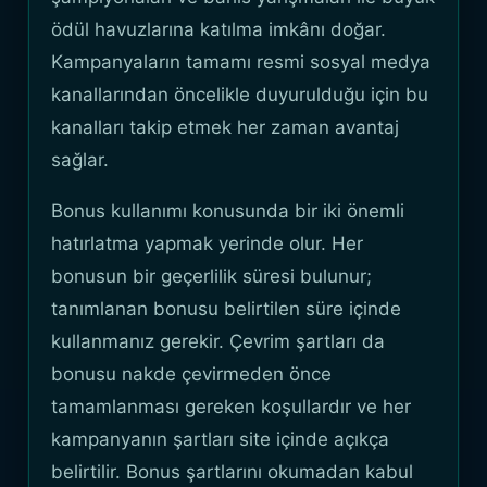
ödül havuzlarına katılma imkânı doğar.
Kampanyaların tamamı resmi sosyal medya
kanallarından öncelikle duyurulduğu için bu
kanalları takip etmek her zaman avantaj
sağlar.
Bonus kullanımı konusunda bir iki önemli
hatırlatma yapmak yerinde olur. Her
bonusun bir geçerlilik süresi bulunur;
tanımlanan bonusu belirtilen süre içinde
kullanmanız gerekir. Çevrim şartları da
bonusu nakde çevirmeden önce
tamamlanması gereken koşullardır ve her
kampanyanın şartları site içinde açıkça
belirtilir. Bonus şartlarını okumadan kabul