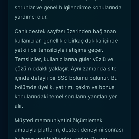
sorunlar ve genel bilgilendirme konularında
yardımcı olur.
Canlı destek sayfası üzerinden bağlanan
kullanıcılar, genellikle birkaç dakika içinde
yetkili bir temsilciyle iletişime geçer.
Temsilciler, kullanıcılarına güler yüzlü ve
çözüm odaklı yaklaşır. Aynı zamanda site
içinde detaylı bir SSS bölümü bulunur. Bu
bölümde üyelik, yatırım, çekim ve bonus
konularındaki temel soruların yanıtları yer
alır.
Müşteri memnuniyetini ölçümlemek
amacıyla platform, destek deneyimi sonrası