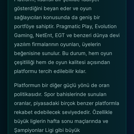
gösterdiğini beyan eder ve oyun
sağlayıcıları konusunda da geniş bir
portföye sahiptir. Pragmatic Play, Evolution
Gaming, NetEnt, EGT ve benzeri dünya devi
yazılım firmalarının oyunları, üyelerin
beğenisine sunulur. Bu durum, hem oyun
çeşitliliği hem de oyun kalitesi açısından
platformu tercih edilebilir kılar.
Platformun bir diğer güçlü yönü de oran
politikasıdır. Spor bahislerinde sunulan
oranlar, piyasadaki birçok benzer platformla
rekabet edebilecek seviyededir. Özellikle
büyük liglerin hafta sonu maçlarında ve
Şampiyonlar Ligi gibi büyük