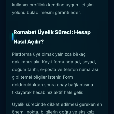
kullanıcı profilinin kendine uygun iletişim
yolunu bulabilmesini garanti eder.
Romabet Üyelik Süreci: Hesap
Nasıl Açılır?
Platforma üye olmak yalnızca birkaç
dakikanızı alır. Kayıt formunda ad, soyad,
doğum tarihi, e-posta ve telefon numarası
gibi temel bilgiler istenir. Form
doldurulduktan sonra onay bağlantısına
tıklayarak hesabınız aktif hale gelir.
Üyelik sürecinde dikkat edilmesi gereken en
önemli nokta, bilgilerin doğru ve eksiksiz