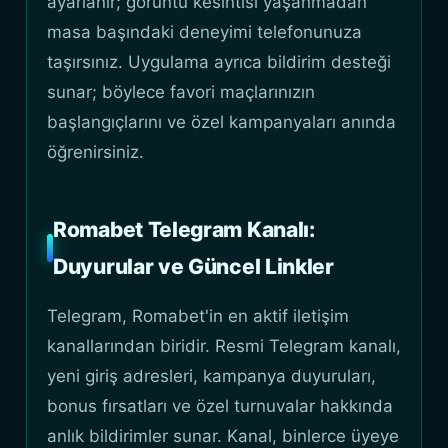
ayarlanır; görüntü kesintisi yaşanmadan
masa başındaki deneyimi telefonunuza
taşırsınız. Uygulama ayrıca bildirim desteği
sunar; böylece favori maçlarınızın
başlangıçlarını ve özel kampanyaları anında
öğrenirsiniz.
Romabet Telegram Kanalı:
Duyurular ve Güncel Linkler
Telegram, Romabet'in en aktif iletişim
kanallarından biridir. Resmi Telegram kanalı,
yeni giriş adresleri, kampanya duyuruları,
bonus fırsatları ve özel turnuvalar hakkında
anlık bildirimler sunar. Kanal, binlerce üyeye