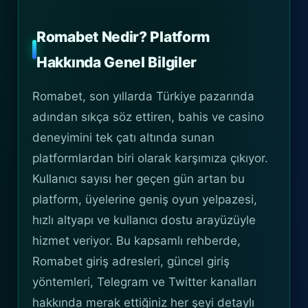
Romabet Nedir? Platform
Hakkında Genel Bilgiler
Romabet, son yıllarda Türkiye pazarında
adından sıkça söz ettiren, bahis ve casino
deneyimini tek çatı altında sunan
platformlardan biri olarak karşımıza çıkıyor.
Kullanıcı sayısı her geçen gün artan bu
platform, üyelerine geniş oyun yelpazesi,
hızlı altyapı ve kullanıcı dostu arayüzüyle
hizmet veriyor. Bu kapsamlı rehberde,
Romabet giriş adresleri, güncel giriş
yöntemleri, Telegram ve Twitter kanalları
hakkında merak ettiğiniz her şeyi detaylı