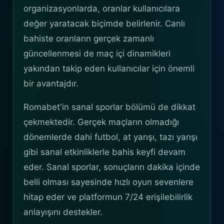
organizasyonlarda, oranlar kullanıcılara
değer yaratacak biçimde belirlenir. Canlı
bahiste oranların gerçek zamanlı
güncellenmesi de maç içi dinamikleri
yakından takip eden kullanıcılar için önemli
bir avantajdır.
Romabet'in sanal sporlar bölümü de dikkat
çekmektedir. Gerçek maçların olmadığı
dönemlerde dahi futbol, at yarışı, tazı yarışı
gibi sanal etkinliklerle bahis keyfi devam
eder. Sanal sporlar, sonuçların dakika içinde
belli olması sayesinde hızlı oyun sevenlere
hitap eder ve platformun 7/24 erişilebilirlik
anlayışını destekler.