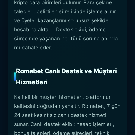
kripto para birimleri bulunur. Para çekme
talepleri, belirtilen süre içinde işleme alınır
ve üyeler kazançlarını sorunsuz şekilde
hesabına aktarır. Destek ekibi, ödeme
sürecinde yaşanan her türlü soruna anında
müdahale eder.
Romabet Canlı Destek ve Müşteri
Hizmetleri
Kaliteli bir müşteri hizmetleri, platformun
kalitesini doğrudan yansıtır. Romabet, 7 gün
24 saat kesintisiz canlı destek hizmeti
sunar. Canlı destek ekibi; hesap işlemleri,
bonus talepleri, ödeme süreçleri, teknik