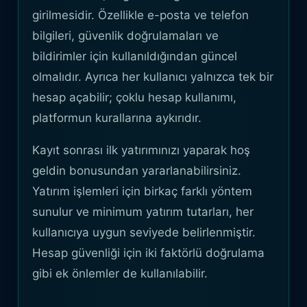
girilmesidir. Özellikle e-posta ve telefon
bilgileri, güvenlik doğrulamaları ve
bildirimler için kullanıldığından güncel
olmalıdır. Ayrıca her kullanıcı yalnızca tek bir
hesap açabilir; çoklu hesap kullanımı,
platformun kurallarına aykırıdır.
Kayıt sonrası ilk yatırımınızı yaparak hoş
geldin bonusundan yararlanabilirsiniz.
Yatırım işlemleri için birkaç farklı yöntem
sunulur ve minimum yatırım tutarları, her
kullanıcıya uygun seviyede belirlenmiştir.
Hesap güvenliği için iki faktörlü doğrulama
gibi ek önlemler de kullanılabilir.