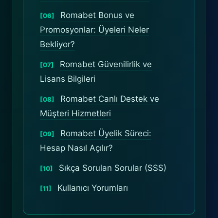
Romabet Bonus ve
Promosyonlar: Üyeleri Neler
Bekliyor?
Romabet Güvenilirlik ve
Lisans Bilgileri
Romabet Canlı Destek ve
Müşteri Hizmetleri
Romabet Üyelik Süreci:
Hesap Nasıl Açılır?
Sıkça Sorulan Sorular (SSS)
Kullanıcı Yorumları