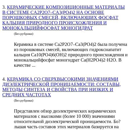
3.
КЕРАМИЧЕСКИЕ КОМПОЗИЦИОННЫЕ МАТЕРИАЛЫ
В СИСТЕМЕ CA2P2O7–CA3(PO4)2 НА ОСНОВЕ
ПОРОШКОВЫХ СМЕСЕЙ, ВКЛЮЧАЮЩИХ ФОСФАТ
КАЛЬЦИЯ ПРИРОДНОГО ПРОИСХОЖДЕНИЯ И
МОНОКАЛЬЦИЙФОСФАТ МОНОГИДРАТ
(Без рубрики)
Керамика в системе Ca2P2O7–Ca3(PO4)2 была получена
из порошковых смесей, включающих гидроксиапатит
кальция Са10(РО4)6(ОН)2 природного происхождения и
монокальцийфосфат моногидрат Ca(H2PO4)2·H2O. В
качестве ...
4.
КЕРАМИКА СО СВЕРХВЫСОКИМИ ЗНАЧЕНИЯМИ
ДИЭЛЕКТРИЧЕСКОЙ ПРОНИЦАЕМОСТИ: СОСТАВЫ,
МЕТОДЫ СИНТЕЗА И СВОЙСТВА ПРИ НИЗКИХ И
СРЕДНИХ ЧАСТОТАХ
(Без рубрики)
Представлен обзор диэлектрических керамических
материалов с высокими (более 10 000) значениями
относительной диэлектрической проницаемости. Бо?
льшая часть составов этих материалов базируется на