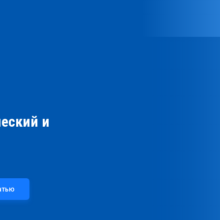
еский и
атью