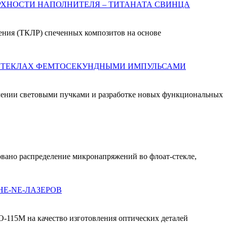
МИКРОСТРУКТУРА И СВОЙСТВА СТЕКЛОПРИПОЕЧНОГО КОМПОЗИТА В ЗАВИСИМОСТИ ОТ УДЕЛЬНОЙ ПОВЕРХНОСТИ НАПОЛНИТЕЛЯ – ТИТАНАТА СВИНЦА
ения (ТКЛР) спеченных композитов на основе
ИЗМЕРЕНИЕ ХРОМАТИЧЕСКОЙ ДИСПЕРСИИ ДВУЛУЧЕПРЕЛОМЛЕНИЯ ФАЗОВЫХ ПЛАСТИН, ЗАПИСАННЫХ В СТЕКЛАХ ФЕМТОСЕКУНДНЫМИ ИМПУЛЬСАМИ
влении световыми пучками и разработке новых функциональных
вано распределение микронапряжений во флоат-стекле,
HE-NE-ЛАЗЕРОВ
О-115М на качество изготовления оптических деталей