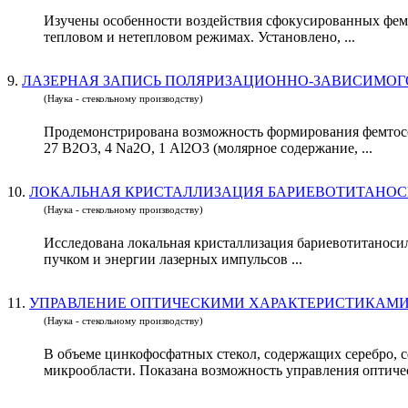
Изучены особенности воздействия сфокусированных фемт
тепловом и нетепловом режимах. Установлено, ...
9.
ЛАЗЕРНАЯ ЗАПИСЬ ПОЛЯРИЗАЦИОННО-ЗАВИСИМОГ
(Наука - стекольному производству)
Продемонстрирована возможность формирования фемтосе
27 B2O3, 4 Na2O, 1 Al2O3 (молярное содержание, ...
10.
ЛОКАЛЬНАЯ КРИСТАЛЛИЗАЦИЯ БАРИЕВОТИТАНОС
(Наука - стекольному производству)
Исследована локальная кристаллизация бариевотитаноси
пучком и энергии лазерных импульсов ...
11.
УПРАВЛЕНИЕ ОПТИЧЕСКИМИ ХАРАКТЕРИСТИКАМИ
(Наука - стекольному производству)
В объеме цинкофосфатных стекол, содержащих серебро
микрообласти. Показана возможность управления оптичес