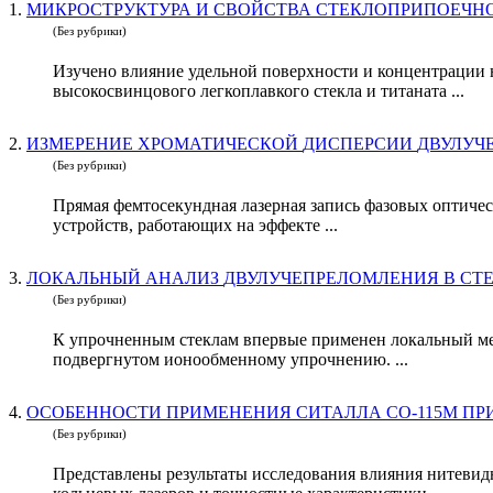
1.
(Без рубрики)
Изучено влияние удельной поверхности и концентрации
высокосвинцового легкоплавкого стекла и титаната ...
2.
(Без рубрики)
Прямая фемтосекундная лазерная запись фазовых оптиче
устройств, работающих на эффекте ...
3.
(Без рубрики)
К упрочненным стеклам впервые применен локальный мет
подвергнутом ионообменному упрочнению. ...
4.
ОСОБЕННОСТИ ПРИМЕНЕНИЯ СИТАЛЛА СО-115М ПР
(Без рубрики)
Представлены результаты исследования влияния нитевидн