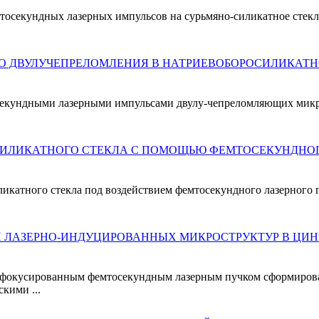
осекундных лазерных импульсов на сурьмяно-силикатное стекл
О ДВУЛУЧЕПРЕЛОМЛЕНИЯ В НАТРИЕВОБОРОСИЛИКАТН
кундными лазерными импульсами двулу-чепреломляющих микроо
ИЛИКАТНОГО СТЕКЛА С ПОМОЩЬЮ ФЕМТОСЕКУНДНОГ
ликатного стекла под воздействием фемтосекундного лазерного 
 ЛАЗЕРНО-ИНДУЦИРОВАННЫХ МИКРОСТРУКТУР В ЦИН
, сфокусированным фемтосекундным лазерным пучком сформир
кими ...