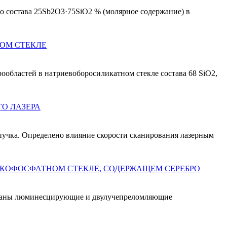
о состава 25Sb2O3·75SiO2 % (молярное содержание) в
ОМ СТЕКЛЕ
бластей в натриевоборосиликатном стекле состава 68 SiO2,
О ЛАЗЕРА
пучка. Определено влияние скорости сканирования лазерным
КОФОСФАТНОМ СТЕКЛЕ, СОДЕРЖАЩЕМ СЕРЕБРО
ованы люминесцирующие и двулучепреломляющие