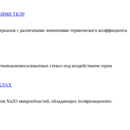
ИЯМИ ТКЛР
териалов с различными значениями термического коэффициента
тиевоалюмосиликатных стекол под воздействием серии
КЛАХ
ием Na2O микрообластей, обладающих поляризационно-