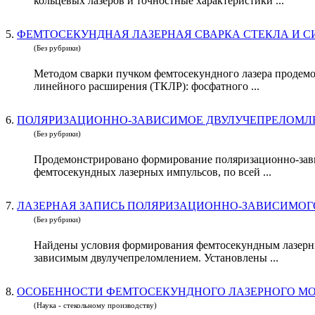
кольцевых лазеров и точностные характеристики ...
5.
ФЕМТОСЕКУНДНАЯ ЛАЗЕРНАЯ СВАРКА СТЕКЛА И 
(Без рубрики)
Методом сварки пучком фемтосекундного лазера продемо
линейного расширения (ТКЛР): фосфатного ...
6.
ПОЛЯРИЗАЦИОННО-ЗАВИСИМОЕ ДВУЛУЧЕПРЕЛОМЛ
(Без рубрики)
Продемонстрировано формирование поляризационно-зави
фемтосекундных лазерных импульсов, по всей ...
7.
ЛАЗЕРНАЯ ЗАПИСЬ ПОЛЯРИЗАЦИОННО-ЗАВИСИМОГ
(Без рубрики)
Найдены условия формирования фемтосекундным лазерны
зависимым двулучепреломлением. Установлены ...
8.
ОСОБЕННОСТИ ФЕМТОСЕКУНДНОГО ЛАЗЕРНОГО М
(Наука - стекольному производству)