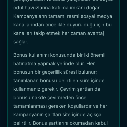
ödül havuzlarına katılma imkânı doğar.
Kampanyaların tamamı resmi sosyal medya
kanallarından öncelikle duyurulduğu için bu
kanalları takip etmek her zaman avantaj
sağlar.
Bonus kullanımı konusunda bir iki önemli
hatırlatma yapmak yerinde olur. Her
bonusun bir geçerlilik süresi bulunur;
tanımlanan bonusu belirtilen süre içinde
kullanmanız gerekir. Çevrim şartları da
bonusu nakde çevirmeden önce
tamamlanması gereken koşullardır ve her
kampanyanın şartları site içinde açıkça
belirtilir. Bonus şartlarını okumadan kabul