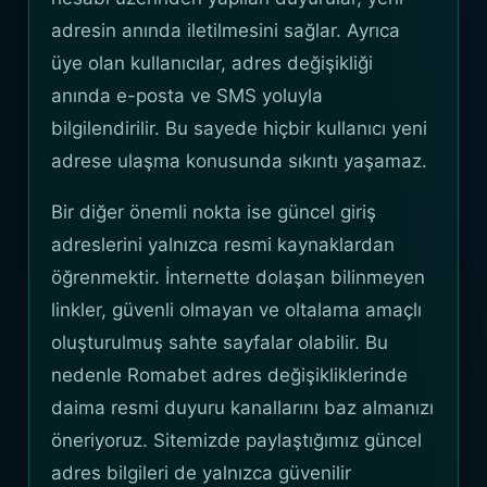
adresin anında iletilmesini sağlar. Ayrıca
üye olan kullanıcılar, adres değişikliği
anında e-posta ve SMS yoluyla
bilgilendirilir. Bu sayede hiçbir kullanıcı yeni
adrese ulaşma konusunda sıkıntı yaşamaz.
Bir diğer önemli nokta ise güncel giriş
adreslerini yalnızca resmi kaynaklardan
öğrenmektir. İnternette dolaşan bilinmeyen
linkler, güvenli olmayan ve oltalama amaçlı
oluşturulmuş sahte sayfalar olabilir. Bu
nedenle Romabet adres değişikliklerinde
daima resmi duyuru kanallarını baz almanızı
öneriyoruz. Sitemizde paylaştığımız güncel
adres bilgileri de yalnızca güvenilir