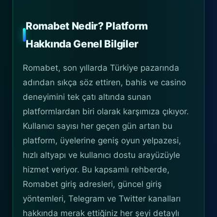
Romabet Nedir? Platform
Hakkında Genel Bilgiler
Romabet, son yıllarda Türkiye pazarında
adından sıkça söz ettiren, bahis ve casino
deneyimini tek çatı altında sunan
platformlardan biri olarak karşımıza çıkıyor.
Kullanıcı sayısı her geçen gün artan bu
platform, üyelerine geniş oyun yelpazesi,
hızlı altyapı ve kullanıcı dostu arayüzüyle
hizmet veriyor. Bu kapsamlı rehberde,
Romabet giriş adresleri, güncel giriş
yöntemleri, Telegram ve Twitter kanalları
hakkında merak ettiğiniz her şeyi detaylı