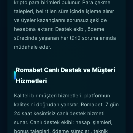
kripto para birimleri bulunur. Para çekme
talepleri, belirtilen süre içinde işleme alınır
ve üyeler kazançlarını sorunsuz şekilde
hesabına aktarır. Destek ekibi, ödeme
sürecinde yaşanan her türlü soruna anında
müdahale eder.
Romabet Canlı Destek ve Müşteri
Hizmetleri
Kaliteli bir müşteri hizmetleri, platformun
kalitesini doğrudan yansıtır. Romabet, 7 gün
24 saat kesintisiz canlı destek hizmeti
sunar. Canlı destek ekibi; hesap işlemleri,
bonus talepleri, ödeme süreçleri, teknik