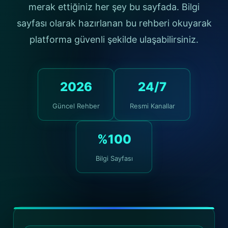
merak ettiğiniz her şey bu sayfada. Bilgi
sayfası olarak hazırlanan bu rehberi okuyarak
platforma güvenli şekilde ulaşabilirsiniz.
2026
24/7
Güncel Rehber
Resmi Kanallar
%100
Bilgi Sayfası