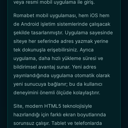
veya resmi mobil uygulama ile giriş.
Romabet mobil uygulaması, hem iOS hem
de Android işletim sistemlerinde çalışacak
şekilde tasarlanmıştır. Uygulama sayesinde
siteye her seferinde adres yazmak yerine
tek dokunuşla erişebilirsiniz. Ayrıca
uygulama, daha hızlı yükleme süresi ve
bildirimsel avantaj sunar. Yeni adres
yayınlandığında uygulama otomatik olarak
yeni sunucuya bağlanır; bu da kullanıcı
deneyimini önemli ölçüde kolaylaştırır.
Site, modern HTML5 teknolojisiyle
hazırlandığı için farklı ekran boyutlarında
sorunsuz çalışır. Tablet ve telefonlarda