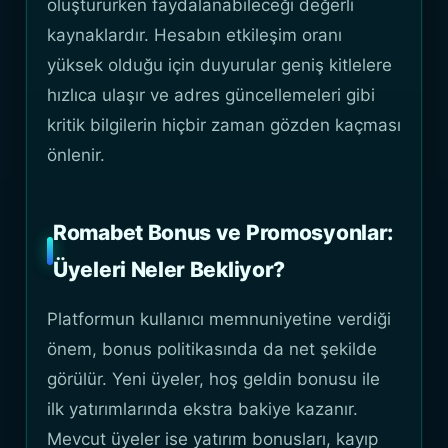
oluştururken faydalanabileceği değerli
kaynaklardır. Hesabın etkileşim oranı
yüksek olduğu için duyurular geniş kitlelere
hızlıca ulaşır ve adres güncellemeleri gibi
kritik bilgilerin hiçbir zaman gözden kaçması
önlenir.
Romabet Bonus ve Promosyonlar:
Üyeleri Neler Bekliyor?
Platformun kullanıcı memnuniyetine verdiği
önem, bonus politikasında da net şekilde
görülür. Yeni üyeler, hoş geldin bonusu ile
ilk yatırımlarında ekstra bakiye kazanır.
Mevcut üyeler ise yatırım bonusları, kayıp