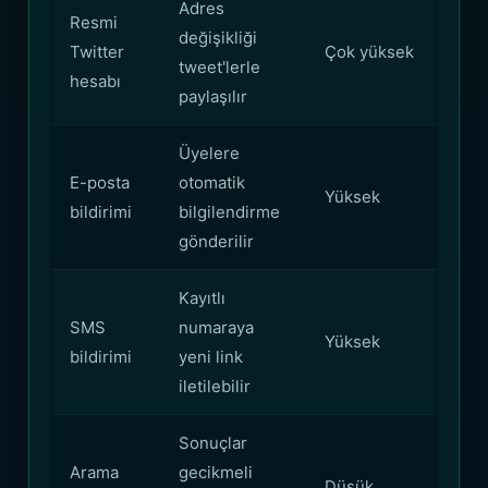
Adres
Resmi
değişikliği
Twitter
Çok yüksek
tweet'lerle
hesabı
paylaşılır
Üyelere
E-posta
otomatik
Yüksek
bildirimi
bilgilendirme
gönderilir
Kayıtlı
SMS
numaraya
Yüksek
bildirimi
yeni link
iletilebilir
Sonuçlar
Arama
gecikmeli
Düşük