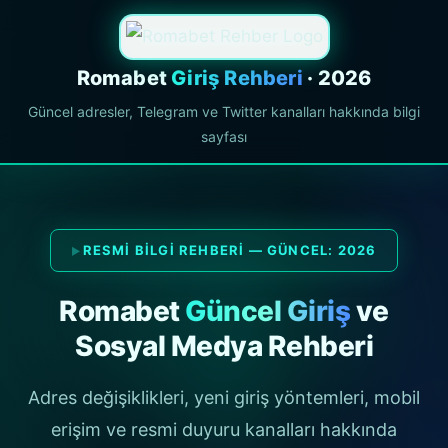
Romabet
Giriş Rehberi
· 2026
Güncel adresler, Telegram ve Twitter kanalları hakkında bilgi
sayfası
RESMI BILGI REHBERI — GÜNCEL: 2026
Romabet
Güncel Giriş
ve
Sosyal Medya Rehberi
Adres değişiklikleri, yeni giriş yöntemleri, mobil
erişim ve resmi duyuru kanalları hakkında