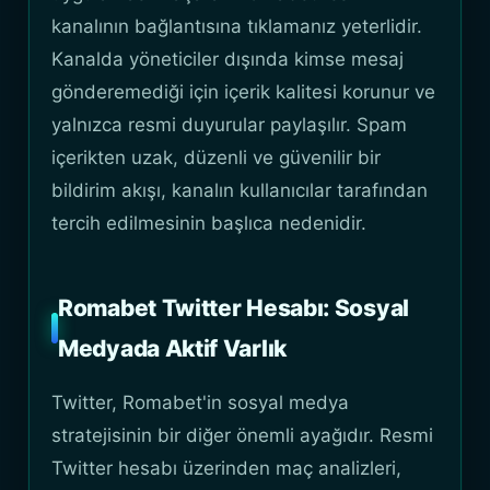
kanalının bağlantısına tıklamanız yeterlidir.
Kanalda yöneticiler dışında kimse mesaj
gönderemediği için içerik kalitesi korunur ve
yalnızca resmi duyurular paylaşılır. Spam
içerikten uzak, düzenli ve güvenilir bir
bildirim akışı, kanalın kullanıcılar tarafından
tercih edilmesinin başlıca nedenidir.
Romabet Twitter Hesabı: Sosyal
Medyada Aktif Varlık
Twitter, Romabet'in sosyal medya
stratejisinin bir diğer önemli ayağıdır. Resmi
Twitter hesabı üzerinden maç analizleri,