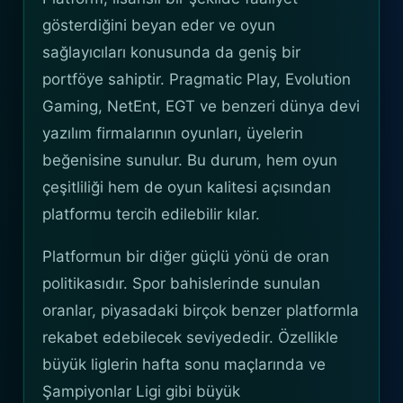
gösterdiğini beyan eder ve oyun
sağlayıcıları konusunda da geniş bir
portföye sahiptir. Pragmatic Play, Evolution
Gaming, NetEnt, EGT ve benzeri dünya devi
yazılım firmalarının oyunları, üyelerin
beğenisine sunulur. Bu durum, hem oyun
çeşitliliği hem de oyun kalitesi açısından
platformu tercih edilebilir kılar.
Platformun bir diğer güçlü yönü de oran
politikasıdır. Spor bahislerinde sunulan
oranlar, piyasadaki birçok benzer platformla
rekabet edebilecek seviyededir. Özellikle
büyük liglerin hafta sonu maçlarında ve
Şampiyonlar Ligi gibi büyük