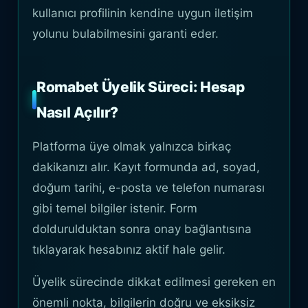
kullanıcı profilinin kendine uygun iletişim
yolunu bulabilmesini garanti eder.
Romabet Üyelik Süreci: Hesap
Nasıl Açılır?
Platforma üye olmak yalnızca birkaç
dakikanızı alır. Kayıt formunda ad, soyad,
doğum tarihi, e-posta ve telefon numarası
gibi temel bilgiler istenir. Form
doldurulduktan sonra onay bağlantısına
tıklayarak hesabınız aktif hale gelir.
Üyelik sürecinde dikkat edilmesi gereken en
önemli nokta, bilgilerin doğru ve eksiksiz