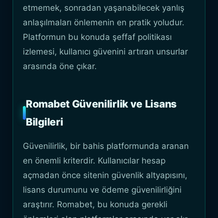
etmemek, sonradan yaşanabilecek yanlış
anlaşılmaları önlemenin en pratik yoludur.
Platformun bu konuda şeffaf politikası
izlemesi, kullanıcı güvenini artıran unsurlar
arasında öne çıkar.
Romabet Güvenilirlik ve Lisans
Bilgileri
Güvenilirlik, bir bahis platformunda aranan
en önemli kriterdir. Kullanıcılar hesap
açmadan önce sitenin güvenlik altyapısını,
lisans durumunu ve ödeme güvenilirliğini
araştırır. Romabet, bu konuda gerekli