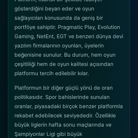
gösterdiğini beyan eder ve oyun
sağlayıcıları konusunda da geniş bir
portföye sahiptir. Pragmatic Play, Evolution
Gaming, NetEnt, EGT ve benzeri dünya devi
yazılım firmalarının oyunları, üyelerin
beğenisine sunulur. Bu durum, hem oyun
çeşitliliği hem de oyun kalitesi açısından
platformu tercih edilebilir kılar.
Platformun bir diğer güçlü yönü de oran
politikasıdır. Spor bahislerinde sunulan
oranlar, piyasadaki birçok benzer platformla
rekabet edebilecek seviyededir. Özellikle
büyük liglerin hafta sonu maçlarında ve
Şampiyonlar Ligi gibi büyük