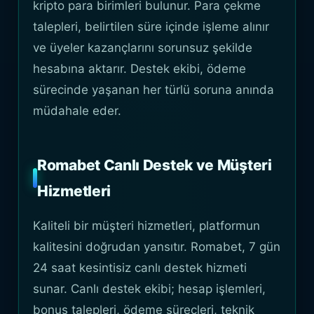
kripto para birimleri bulunur. Para çekme
talepleri, belirtilen süre içinde işleme alınır
ve üyeler kazançlarını sorunsuz şekilde
hesabına aktarır. Destek ekibi, ödeme
sürecinde yaşanan her türlü soruna anında
müdahale eder.
Romabet Canlı Destek ve Müşteri
Hizmetleri
Kaliteli bir müşteri hizmetleri, platformun
kalitesini doğrudan yansıtır. Romabet, 7 gün
24 saat kesintisiz canlı destek hizmeti
sunar. Canlı destek ekibi; hesap işlemleri,
bonus talepleri, ödeme süreçleri, teknik