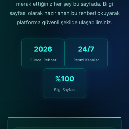
merak ettiğiniz her şey bu sayfada. Bilgi
sayfası olarak hazırlanan bu rehberi okuyarak
platforma güvenli şekilde ulaşabilirsiniz.
2026
24/7
Güncel Rehber
Resmi Kanallar
%100
Bilgi Sayfası