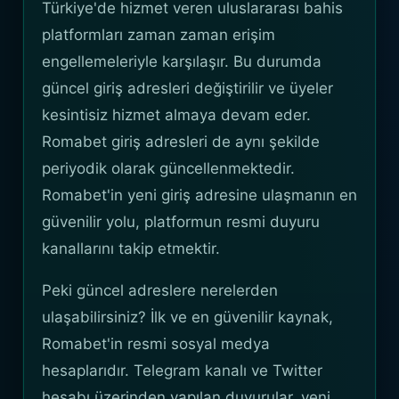
Türkiye'de hizmet veren uluslararası bahis
platformları zaman zaman erişim
engellemeleriyle karşılaşır. Bu durumda
güncel giriş adresleri değiştirilir ve üyeler
kesintisiz hizmet almaya devam eder.
Romabet giriş adresleri de aynı şekilde
periyodik olarak güncellenmektedir.
Romabet'in yeni giriş adresine ulaşmanın en
güvenilir yolu, platformun resmi duyuru
kanallarını takip etmektir.
Peki güncel adreslere nerelerden
ulaşabilirsiniz? İlk ve en güvenilir kaynak,
Romabet'in resmi sosyal medya
hesaplarıdır. Telegram kanalı ve Twitter
hesabı üzerinden yapılan duyurular, yeni