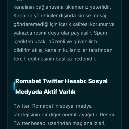
kanalının bağlantısına tıklamanız yeterlidir.
Kanalda yöneticiler dışında kimse mesaj
gönderemediği için içerik kalitesi korunur ve
yalnızca resmi duyurular paylaşılır. Spam
içerikten uzak, düzenli ve güvenilir bir
bildirim akışı, kanalın kullanıcılar tarafından
tercih edilmesinin başlıca nedenidir.
Romabet Twitter Hesabı: Sosyal
Medyada Aktif Varlık
Twitter, Romabet'in sosyal medya
stratejisinin bir diğer önemli ayağıdır. Resmi
Twitter hesabı üzerinden maç analizleri,