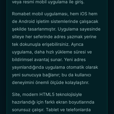
veya resmi mobil uygulama ile giriş.
Romabet mobil uygulaması, hem iOS hem
de Android işletim sistemlerinde çalışacak
şekilde tasarlanmıştır. Uygulama sayesinde
siteye her seferinde adres yazmak yerine
tek dokunuşla erişebilirsiniz. Ayrıca
uygulama, daha hızlı yükleme süresi ve
bildirimsel avantaj sunar. Yeni adres
yayınlandığında uygulama otomatik olarak
yeni sunucuya bağlanır; bu da kullanıcı
deneyimini önemli ölçüde kolaylaştırır.
Site, modern HTML5 teknolojisiyle
hazırlandığı için farklı ekran boyutlarında
sorunsuz çalışır. Tablet ve telefonlarda