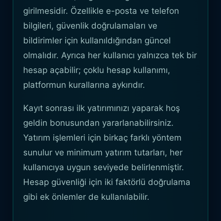
girilmesidir. Özellikle e-posta ve telefon
bilgileri, güvenlik doğrulamaları ve
bildirimler için kullanıldığından güncel
olmalıdır. Ayrıca her kullanıcı yalnızca tek bir
hesap açabilir; çoklu hesap kullanımı,
platformun kurallarına aykırıdır.
Kayıt sonrası ilk yatırımınızı yaparak hoş
geldin bonusundan yararlanabilirsiniz.
Yatırım işlemleri için birkaç farklı yöntem
sunulur ve minimum yatırım tutarları, her
kullanıcıya uygun seviyede belirlenmiştir.
Hesap güvenliği için iki faktörlü doğrulama
gibi ek önlemler de kullanılabilir.