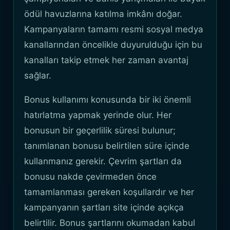
ödül havuzlarına katılma imkânı doğar.
Kampanyaların tamamı resmi sosyal medya
kanallarından öncelikle duyurulduğu için bu
kanalları takip etmek her zaman avantaj
sağlar.
Bonus kullanımı konusunda bir iki önemli
hatırlatma yapmak yerinde olur. Her
bonusun bir geçerlilik süresi bulunur;
tanımlanan bonusu belirtilen süre içinde
kullanmanız gerekir. Çevrim şartları da
bonusu nakde çevirmeden önce
tamamlanması gereken koşullardır ve her
kampanyanın şartları site içinde açıkça
belirtilir. Bonus şartlarını okumadan kabul