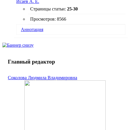
Исаев А. Е.
Страницы статьи:
25-30
Просмотров: 8566
Аннотация
Представлено исследование свойств
многофункциональных покрытий на основе
диоксида кремния и диоксида титана с
включением наночастиц серебра в их структуру.
В настоящее время известны методы получения
Главный редактор
покрытий на основе частиц Ag + SiO
и Ag +
2
TiO
, но для осуществления большинства этих
2
Соколова Людмила Владимировна
методов необходимо сложное дорогостоящее
лабораторное оборудование. Цель работы
заключается в определении оптимальных
условий синтеза для получения стабильных золей
диоксидов кремния и титана, а также в изучении
их свойств физико-химическими методами
исследования