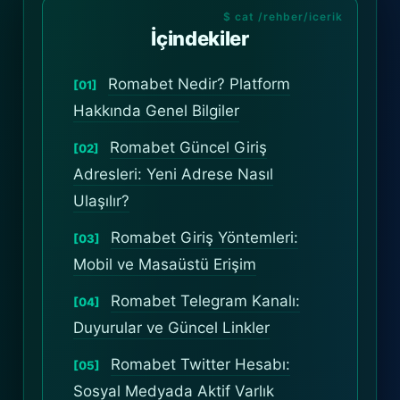
İçindekiler
Romabet Nedir? Platform
Hakkında Genel Bilgiler
Romabet Güncel Giriş
Adresleri: Yeni Adrese Nasıl
Ulaşılır?
Romabet Giriş Yöntemleri:
Mobil ve Masaüstü Erişim
Romabet Telegram Kanalı:
Duyurular ve Güncel Linkler
Romabet Twitter Hesabı:
Sosyal Medyada Aktif Varlık