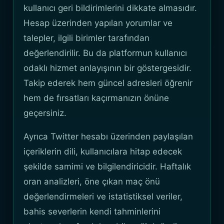
kullanıcı geri bildirimlerini dikkate almasıdır.
Hesap üzerinden yapılan yorumlar ve
talepler, ilgili birimler tarafından
değerlendirilir. Bu da platformun kullanıcı
odaklı hizmet anlayışının bir göstergesidir.
Takip ederek hem güncel adresleri öğrenir
hem de fırsatları kaçırmanızın önüne
geçersiniz.
Ayrıca Twitter hesabı üzerinden paylaşılan
içeriklerin dili, kullanıcılara hitap edecek
şekilde samimi ve bilgilendiricidir. Haftalık
oran analizleri, öne çıkan maç önü
değerlendirmeleri ve istatistiksel veriler,
bahis severlerin kendi tahminlerini