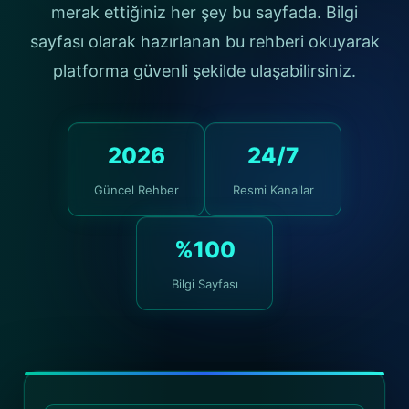
merak ettiğiniz her şey bu sayfada. Bilgi
sayfası olarak hazırlanan bu rehberi okuyarak
platforma güvenli şekilde ulaşabilirsiniz.
2026
24/7
Güncel Rehber
Resmi Kanallar
%100
Bilgi Sayfası