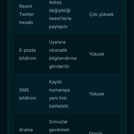
Adres
Resmi
değişikliği
Twitter
Çok yüksek
tweet'lerle
hesabı
paylaşılır
Üyelere
E-posta
otomatik
Yüksek
bildirimi
bilgilendirme
gönderilir
Kayıtlı
SMS
numaraya
Yüksek
bildirimi
yeni link
iletilebilir
Sonuçlar
Arama
gecikmeli
Düşük