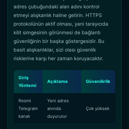
adres çubuğundaki alan adını kontrol
etmeyi alışkanlık haline getirin. HTTPS
protokolünün aktif olması, yani tarayıcıda
kilit simgesinin görünmesi de bağlantı
güvenliğinin bir başka göstergesidir. Bu
basit alışkanlıklar, sizi olası güvenlik
risklerine karşı her zaman koruyacaktır.
Giriş
Açıklama
Güvenilirlik
Yöntemi
Resmi
Yeni adres
Telegram
anında
Çok yüksek
kanalı
duyurulur