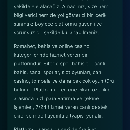
şekilde ele alacağız. Amacımız, size hem
bilgi verici hem de yol gösterici bir içerik
sunmak; böylece platformu güvenli ve
sorunsuz bir şekilde kullanabilmeniz.
Romabet, bahis ve online casino
kategorilerinde hizmet veren bir
platformdur. Sitede spor bahisleri, canlı
bahis, sanal sporlar, slot oyunları, canlı
casino, tombala ve daha pek çok oyun türü
bulunur. Platformun en öne çıkan özellikleri
arasında hızlı para yatırma ve çekme
işlemleri, 7/24 hizmet veren canlı destek
ekibi ve mobil uyumlu altyapısı yer alır.
Platform, lisanslı bir şekilde faaliyet