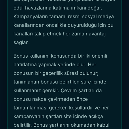
ödül havuzlarına katılma imkânı doğar.
Kampanyaların tamamı resmi sosyal medya
kanallarından öncelikle duyurulduğu için bu
kanalları takip etmek her zaman avantaj
sağlar.
Bonus kullanımı konusunda bir iki önemli
hatırlatma yapmak yerinde olur. Her
bonusun bir geçerlilik süresi bulunur;
tanımlanan bonusu belirtilen süre içinde
kullanmanız gerekir. Çevrim şartları da
bonusu nakde çevirmeden önce
tamamlanması gereken koşullardır ve her
kampanyanın şartları site içinde açıkça
belirtilir. Bonus şartlarını okumadan kabul