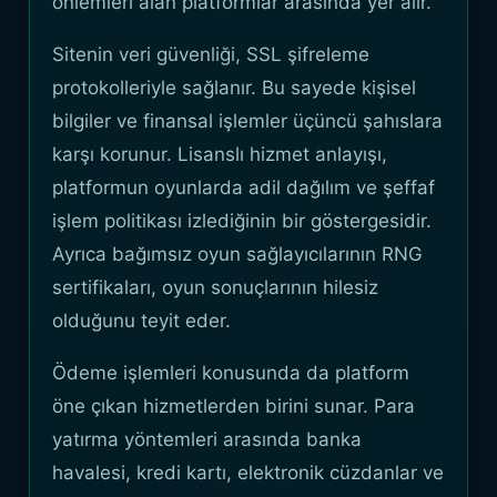
önlemleri alan platformlar arasında yer alır.
Sitenin veri güvenliği, SSL şifreleme
protokolleriyle sağlanır. Bu sayede kişisel
bilgiler ve finansal işlemler üçüncü şahıslara
karşı korunur. Lisanslı hizmet anlayışı,
platformun oyunlarda adil dağılım ve şeffaf
işlem politikası izlediğinin bir göstergesidir.
Ayrıca bağımsız oyun sağlayıcılarının RNG
sertifikaları, oyun sonuçlarının hilesiz
olduğunu teyit eder.
Ödeme işlemleri konusunda da platform
öne çıkan hizmetlerden birini sunar. Para
yatırma yöntemleri arasında banka
havalesi, kredi kartı, elektronik cüzdanlar ve