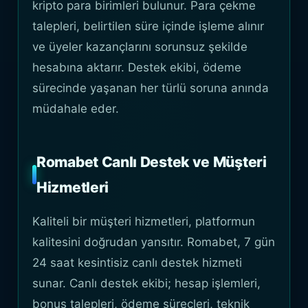
kripto para birimleri bulunur. Para çekme
talepleri, belirtilen süre içinde işleme alınır
ve üyeler kazançlarını sorunsuz şekilde
hesabına aktarır. Destek ekibi, ödeme
sürecinde yaşanan her türlü soruna anında
müdahale eder.
Romabet Canlı Destek ve Müşteri
Hizmetleri
Kaliteli bir müşteri hizmetleri, platformun
kalitesini doğrudan yansıtır. Romabet, 7 gün
24 saat kesintisiz canlı destek hizmeti
sunar. Canlı destek ekibi; hesap işlemleri,
bonus talepleri, ödeme süreçleri, teknik