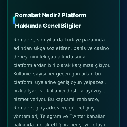
Romabet Nedir? Platform
Hakkında Genel Bilgiler
Romabet, son yıllarda Türkiye pazarında
adından sıkça söz ettiren, bahis ve casino
deneyimini tek çatı altında sunan
platformlardan biri olarak karşımıza çıkıyor.
Kullanıcı sayısı her geçen gün artan bu
platform, üyelerine geniş oyun yelpazesi,
hızlı altyapı ve kullanıcı dostu arayüzüyle
hizmet veriyor. Bu kapsamlı rehberde,
Romabet giriş adresleri, güncel giriş
yöntemleri, Telegram ve Twitter kanalları
hakkında merak ettiğiniz her şeyi detaylı