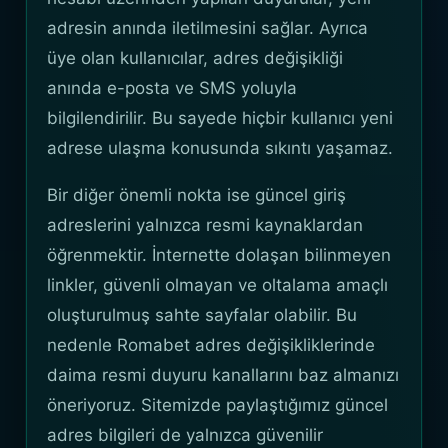
adresin anında iletilmesini sağlar. Ayrıca
üye olan kullanıcılar, adres değişikliği
anında e-posta ve SMS yoluyla
bilgilendirilir. Bu sayede hiçbir kullanıcı yeni
adrese ulaşma konusunda sıkıntı yaşamaz.
Bir diğer önemli nokta ise güncel giriş
adreslerini yalnızca resmi kaynaklardan
öğrenmektir. İnternette dolaşan bilinmeyen
linkler, güvenli olmayan ve oltalama amaçlı
oluşturulmuş sahte sayfalar olabilir. Bu
nedenle Romabet adres değişikliklerinde
daima resmi duyuru kanallarını baz almanızı
öneriyoruz. Sitemizde paylaştığımız güncel
adres bilgileri de yalnızca güvenilir