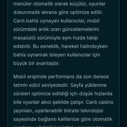
menüler otomatik olarak küçülür, oyunlar
dokunmatik ekrana göre optimize edilir.
Canlı bahis oynayan kullanıcılar, mobil
sürümdeki anlık oran güncellemelerini
masaüstü sürümüyle aynı hızda takip
edebilir. Bu esneklik, hareket halindeyken
bahis oynamak isteyen kullanıcılar için
büyük bir avantajdır.
Mobil erişimde performans da son derece
tatmin edici seviyededir. Sayfa yüklenme
süreleri optimize edildiği için düşük hızlarda
bile oyunlar akıcı şekilde çalışır. Canlı casino
yayınları, uyarlanabilir bitrate teknolojisi
sayesinde bağlantı kalitenize göre otomatik