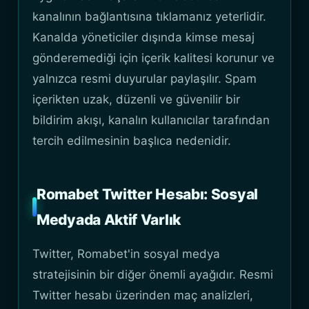
kanalının bağlantısına tıklamanız yeterlidir.
Kanalda yöneticiler dışında kimse mesaj
gönderemediği için içerik kalitesi korunur ve
yalnızca resmi duyurular paylaşılır. Spam
içerikten uzak, düzenli ve güvenilir bir
bildirim akışı, kanalın kullanıcılar tarafından
tercih edilmesinin başlıca nedenidir.
Romabet Twitter Hesabı: Sosyal
Medyada Aktif Varlık
Twitter, Romabet'in sosyal medya
stratejisinin bir diğer önemli ayağıdır. Resmi
Twitter hesabı üzerinden maç analizleri,