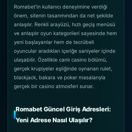
Romabet'in kullanıcı deneyimine verdiği
önem, sitenin tasarımından da net şekilde
anlaşılır. Renkli arayüzü, hızlı geçiş menüsü
ve anlaşılır oyun kategorileri sayesinde hem
yeni başlayanlar hem de tecrübeli
oyuncular aradıkları içeriğe saniyeler içinde
ulaşabilir. Özellikle canlı casino bölümü,
gerçek krupiyeler eşliğinde oynanan rulet,
blackjack, bakara ve poker masalarıyla
gerçek bir casino atmosferi sunar.
Romabet Güncel Giriş Adresleri:
Yeni Adrese Nasıl Ulaşılır?