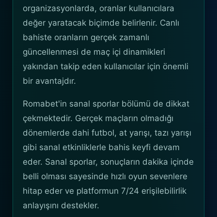
organizasyonlarda, oranlar kullanıcılara
değer yaratacak biçimde belirlenir. Canlı
bahiste oranların gerçek zamanlı
güncellenmesi de maç içi dinamikleri
yakından takip eden kullanıcılar için önemli
bir avantajdır.
Romabet'in sanal sporlar bölümü de dikkat
çekmektedir. Gerçek maçların olmadığı
dönemlerde dahi futbol, at yarışı, tazı yarışı
gibi sanal etkinliklerle bahis keyfi devam
eder. Sanal sporlar, sonuçların dakika içinde
belli olması sayesinde hızlı oyun sevenlere
hitap eder ve platformun 7/24 erişilebilirlik
anlayışını destekler.