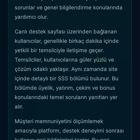
sorunlar ve genel bilgilendirme konularında
yardımcı olur.
Canlı destek sayfası üzerinden bağlanan
kullanıcılar, genellikle birkaç dakika içinde
yetkili bir temsilciyle iletişime geçer.
Temsilciler, kullanıcılarına güler yüzlü ve
çözüm odaklı yaklaşır. Aynı zamanda site
içinde detaylı bir SSS bölümü bulunur. Bu
bölümde üyelik, yatırım, çekim ve bonus
konularındaki temel soruların yanıtları yer
alır.
Müşteri memnuniyetini ölçümlemek
amacıyla platform, destek deneyimi sonrası