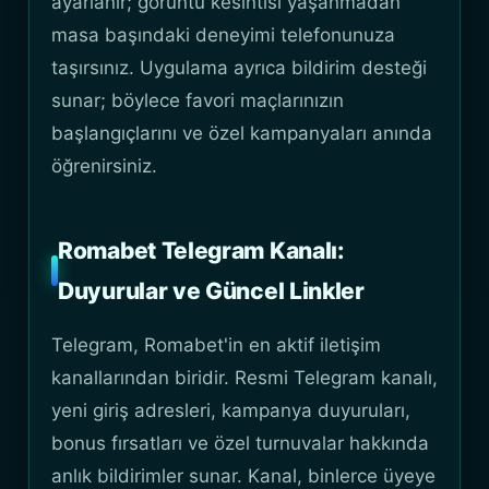
ayarlanır; görüntü kesintisi yaşanmadan
masa başındaki deneyimi telefonunuza
taşırsınız. Uygulama ayrıca bildirim desteği
sunar; böylece favori maçlarınızın
başlangıçlarını ve özel kampanyaları anında
öğrenirsiniz.
Romabet Telegram Kanalı:
Duyurular ve Güncel Linkler
Telegram, Romabet'in en aktif iletişim
kanallarından biridir. Resmi Telegram kanalı,
yeni giriş adresleri, kampanya duyuruları,
bonus fırsatları ve özel turnuvalar hakkında
anlık bildirimler sunar. Kanal, binlerce üyeye