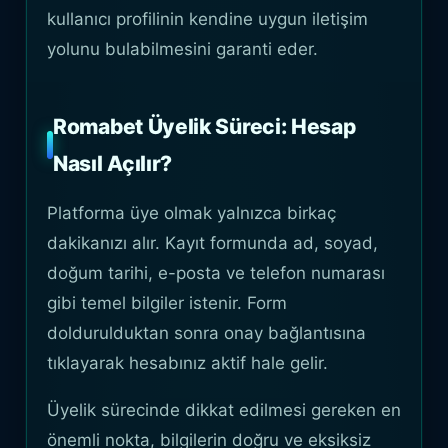
kullanıcı profilinin kendine uygun iletişim
yolunu bulabilmesini garanti eder.
Romabet Üyelik Süreci: Hesap
Nasıl Açılır?
Platforma üye olmak yalnızca birkaç
dakikanızı alır. Kayıt formunda ad, soyad,
doğum tarihi, e-posta ve telefon numarası
gibi temel bilgiler istenir. Form
doldurulduktan sonra onay bağlantısına
tıklayarak hesabınız aktif hale gelir.
Üyelik sürecinde dikkat edilmesi gereken en
önemli nokta, bilgilerin doğru ve eksiksiz