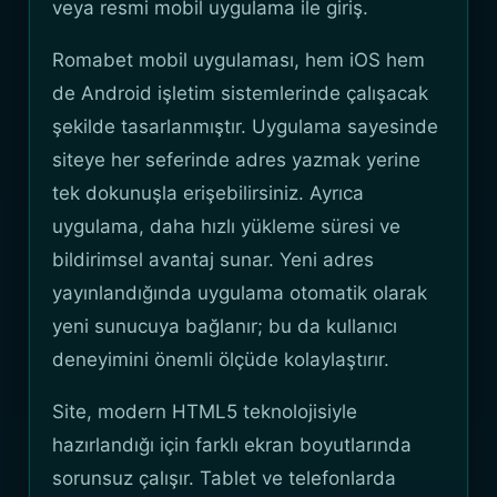
veya resmi mobil uygulama ile giriş.
Romabet mobil uygulaması, hem iOS hem
de Android işletim sistemlerinde çalışacak
şekilde tasarlanmıştır. Uygulama sayesinde
siteye her seferinde adres yazmak yerine
tek dokunuşla erişebilirsiniz. Ayrıca
uygulama, daha hızlı yükleme süresi ve
bildirimsel avantaj sunar. Yeni adres
yayınlandığında uygulama otomatik olarak
yeni sunucuya bağlanır; bu da kullanıcı
deneyimini önemli ölçüde kolaylaştırır.
Site, modern HTML5 teknolojisiyle
hazırlandığı için farklı ekran boyutlarında
sorunsuz çalışır. Tablet ve telefonlarda