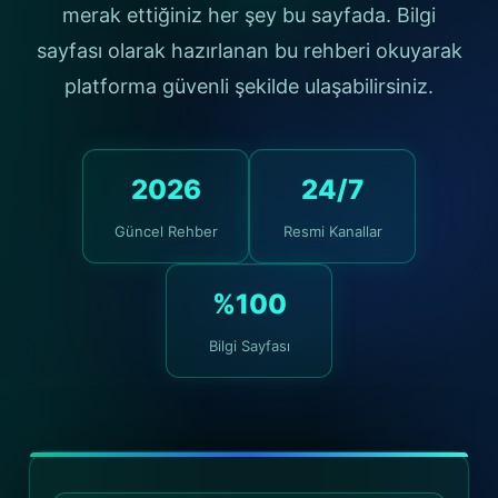
merak ettiğiniz her şey bu sayfada. Bilgi
sayfası olarak hazırlanan bu rehberi okuyarak
platforma güvenli şekilde ulaşabilirsiniz.
2026
24/7
Güncel Rehber
Resmi Kanallar
%100
Bilgi Sayfası