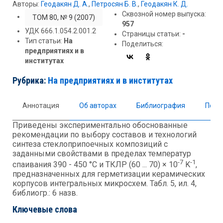
Авторы:
Геодакян Д. А.
,
Петросян Б. В.
,
Геодакян К. Д.
Сквозной номер выпуска:
ТОМ 80, № 9 (2007)
957
УДК 666.1.054.2.001.2
Страницы статьи:
-
Тип статьи:
На
Поделиться:
предприятиях и в
институтах
Рубрика:
На предприятиях и в институтах
Аннотация
Об авторах
Библиография
Полны
Приведены экспериментально обоснованные
рекомендации по выбору составов и технологий
синтеза стеклоприпоечных композиций с
заданными свойствами в пределах температур
-7
-1
спаивания 390 - 450 °C и ТКЛР (60 ... 70) × 10
K
,
предназначенных для герметизации керамических
корпусов интегральных микросхем. Табл. 5, ил. 4,
библиогр.: 6 назв.
Ключевые слова