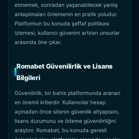
etmemek, sonradan yaşanabilecek yanlış
anlaşılmaları önlemenin en pratik yoludur.
Platformun bu konuda şeffaf politikası
izlemesi, kullanıcı güvenini artıran unsurlar
arasında öne çıkar.
Romabet Güvenilirlik ve Lisans
Bilgileri
Güvenilirlik, bir bahis platformunda aranan
en önemli kriterdir. Kullanıcılar hesap
açmadan önce sitenin güvenlik altyapısını,
lisans durumunu ve ödeme güvenilirliğini
araştırır. Romabet, bu konuda gerekli