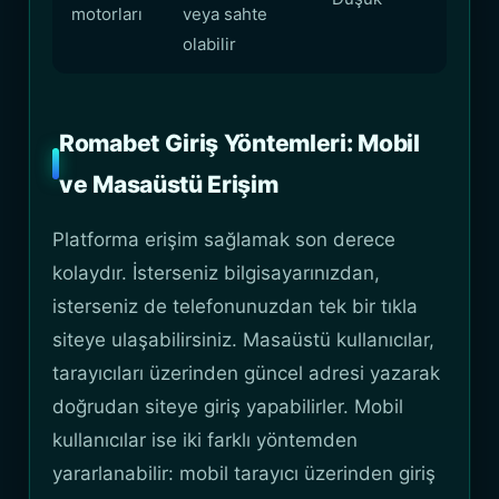
motorları
veya sahte
olabilir
Romabet Giriş Yöntemleri: Mobil
ve Masaüstü Erişim
Platforma erişim sağlamak son derece
kolaydır. İsterseniz bilgisayarınızdan,
isterseniz de telefonunuzdan tek bir tıkla
siteye ulaşabilirsiniz. Masaüstü kullanıcılar,
tarayıcıları üzerinden güncel adresi yazarak
doğrudan siteye giriş yapabilirler. Mobil
kullanıcılar ise iki farklı yöntemden
yararlanabilir: mobil tarayıcı üzerinden giriş