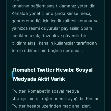
kanalının bağlantısına tıklamanız yeterlidir.
Kanalda yöneticiler dışında kimse mesaj
gönderemediği için içerik kalitesi korunur ve
yalnızca resmi duyurular paylaşılır. Spam
içerikten uzak, düzenli ve güvenilir bir
bildirim akışı, kanalın kullanıcılar tarafından
tercih edilmesinin başlıca nedenidir.
Romabet Twitter Hesabı: Sosyal
Medyada Aktif Varlık
Twitter, Romabet'in sosyal medya
stratejisinin bir diğer önemli ayağıdır. Resmi
Twitter hesabı üzerinden maç analizleri,