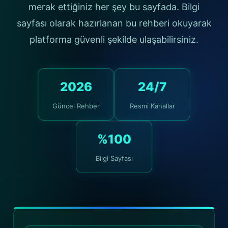
merak ettiğiniz her şey bu sayfada. Bilgi
sayfası olarak hazırlanan bu rehberi okuyarak
platforma güvenli şekilde ulaşabilirsiniz.
2026
24/7
Güncel Rehber
Resmi Kanallar
%100
Bilgi Sayfası