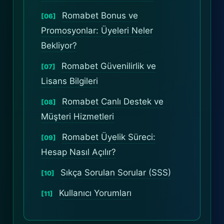
Romabet Bonus ve
Promosyonlar: Üyeleri Neler
Bekliyor?
Romabet Güvenilirlik ve
Lisans Bilgileri
Romabet Canlı Destek ve
Müşteri Hizmetleri
Romabet Üyelik Süreci:
Hesap Nasıl Açılır?
Sıkça Sorulan Sorular (SSS)
Kullanıcı Yorumları