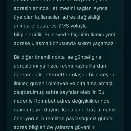
adresin anında iletilmesini sağlar. Ayrıca
üye olan kullanıcılar, adres değişikliği
anında e-posta ve SMS yoluyla
bilgilendirilir. Bu sayede hiçbir kullanıcı yeni
adrese ulaşma konusunda sıkıntı yaşamaz.
Bir diğer önemli nokta ise güncel giriş
adreslerini yalnızca resmi kaynaklardan
öğrenmektir. İnternette dolaşan bilinmeyen
linkler, güvenli olmayan ve oltalama amaçlı
oluşturulmuş sahte sayfalar olabilir. Bu
nedenle Romabet adres değişikliklerinde
daima resmi duyuru kanallarını baz almanızı
öneriyoruz. Sitemizde paylaştığımız güncel
adres bilgileri de yalnızca güvenilir