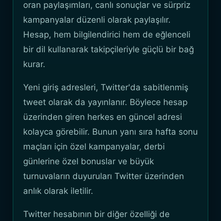
oran paylaşımları, canlı sonuçlar ve sürpriz
kampanyalar düzenli olarak paylaşılır.
Hesap, hem bilgilendirici hem de eğlenceli
bir dil kullanarak takipçileriyle güçlü bir bağ
kurar.
Yeni giriş adresleri, Twitter'da sabitlenmiş
tweet olarak da yayınlanır. Böylece hesap
üzerinden giren herkes en güncel adresi
kolayca görebilir. Bunun yanı sıra hafta sonu
maçları için özel kampanyalar, derbi
günlerine özel bonuslar ve büyük
turnuvaların duyuruları Twitter üzerinden
anlık olarak iletilir.
Twitter hesabının bir diğer özelliği de