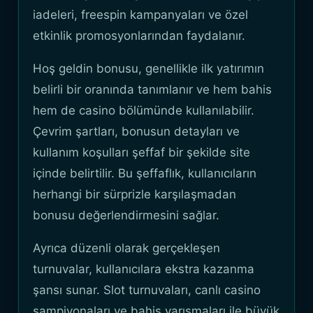
iadeleri, freespin kampanyaları ve özel
etkinlik promosyonlarından faydalanır.
Hoş geldin bonusu, genellikle ilk yatırımın
belirli bir oranında tanımlanır ve hem bahis
hem de casino bölümünde kullanılabilir.
Çevrim şartları, bonusun detayları ve
kullanım koşulları şeffaf bir şekilde site
içinde belirtilir. Bu şeffaflık, kullanıcıların
herhangi bir sürprizle karşılaşmadan
bonusu değerlendirmesini sağlar.
Ayrıca düzenli olarak gerçekleşen
turnuvalar, kullanıcılara ekstra kazanma
şansı sunar. Slot turnuvaları, canlı casino
şampiyonaları ve bahis yarışmaları ile büyük