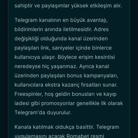
sahiptir ve paylaşımlar yüksek etkileşim alır.
Telegram kanalının en büyük avantajı,
bildirimlerin anında iletilmesidir. Adres
değişikliği olduğunda kanal üzerinden
paylaşılan link, saniyeler içinde binlerce
kullanıcıya ulaşır. Böylece erişim kesintisi
neredeyse hiç yaşanmaz. Ayrıca kanal
üzerinden paylaşılan bonus kampanyaları,
kullanıcılara ekstra kazanç fırsatları sunar.
Freespinler, hoş geldin bonusları ve kayıp
iadesi gibi promosyonlar genellikle ilk olarak
Telegram'da duyurulur.
Kanala katılmak oldukça basittir. Telegram
uygulamasını açarak Romabet resmi