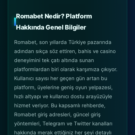
Romabet Nedir? Platform
Hakkında Genel Bilgiler
Romabet, son yıllarda Türkiye pazarında
adından sıkça söz ettiren, bahis ve casino
deneyimini tek çatı altında sunan
platformlardan biri olarak karşımıza çıkıyor.
Kullanıcı sayısı her geçen gün artan bu
platform, üyelerine geniş oyun yelpazesi,
hızlı altyapı ve kullanıcı dostu arayüzüyle
hizmet veriyor. Bu kapsamlı rehberde,
Romabet giriş adresleri, güncel giriş
yöntemleri, Telegram ve Twitter kanalları
hakkında merak ettiğiniz her şeyi detaylı