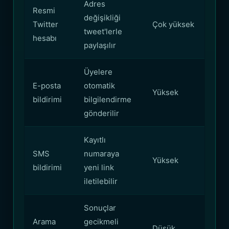
Adres
Resmi
değişikliği
Twitter
Çok yüksek
tweet'lerle
hesabı
paylaşılır
Üyelere
E-posta
otomatik
Yüksek
bildirimi
bilgilendirme
gönderilir
Kayıtlı
SMS
numaraya
Yüksek
bildirimi
yeni link
iletilebilir
Sonuçlar
Arama
gecikmeli
Düşük