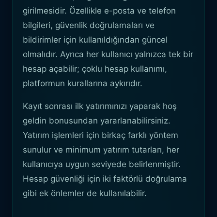
girilmesidir. Özellikle e-posta ve telefon
bilgileri, güvenlik doğrulamaları ve
bildirimler için kullanıldığından güncel
olmalıdır. Ayrıca her kullanıcı yalnızca tek bir
hesap açabilir; çoklu hesap kullanımı,
platformun kurallarına aykırıdır.
Kayıt sonrası ilk yatırımınızı yaparak hoş
geldin bonusundan yararlanabilirsiniz.
Yatırım işlemleri için birkaç farklı yöntem
sunulur ve minimum yatırım tutarları, her
kullanıcıya uygun seviyede belirlenmiştir.
Hesap güvenliği için iki faktörlü doğrulama
gibi ek önlemler de kullanılabilir.