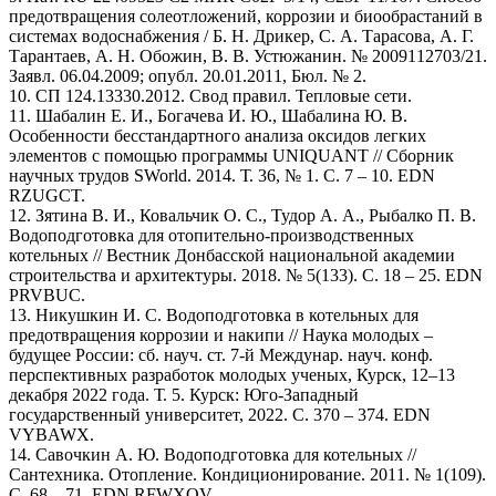
предотвращения солеотложений, коррозии и биообрастаний в
системах водоснабжения / Б. Н. Дрикер, С. А. Тарасова, А. Г.
Тарантаев, А. Н. Обожин, В. В. Устюжанин. № 2009112703/21.
Заявл. 06.04.2009; опубл. 20.01.2011, Бюл. № 2.
10. СП 124.13330.2012. Свод правил. Тепловые сети.
11. Шабалин Е. И., Богачева И. Ю., Шабалина Ю. В.
Особенности бесстандартного анализа оксидов легких
элементов с помощью программы UNIQUANT // Сборник
научных трудов SWorld. 2014. Т. 36, № 1. С. 7 – 10. EDN
RZUGCT.
12. Зятина В. И., Ковальчик О. С., Тудор А. А., Рыбалко П. В.
Водоподготовка для отопительно-производственных
котельных // Вестник Донбасской национальной академии
строительства и архитектуры. 2018. № 5(133). С. 18 – 25. EDN
PRVBUC.
13. Никушкин И. С. Водоподготовка в котельных для
предотвращения коррозии и накипи // Наука молодых –
будущее России: сб. науч. ст. 7-й Междунар. науч. конф.
перспективных разработок молодых ученых, Курск, 12–13
декабря 2022 года. Т. 5. Курск: Юго-Западный
государственный университет, 2022. С. 370 – 374. EDN
VYBAWX.
14. Савочкин А. Ю. Водоподготовка для котельных //
Сантехника. Отопление. Кондиционирование. 2011. № 1(109).
С. 68 – 71. EDN RFWXQV.