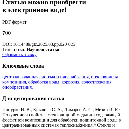
Статью можно приобрести
в электронном виде!
PDF формат
700
DOI: 10.14489/glc.2025.03.pp.020-025
Тип статьи:
Научная статья
Оформить заявку
Ключевые слова
централизованная система теплоснабжения
,
стекловидная
композиция
,
обработка воды
,
коррозия
,
солеотложения
,
биообрастания.
Для цитирования статьи
Понурко И. В., Крылова С. А., Лимарев А. С., Мезин И. Ю.
Получение и свойства стекловидной медьцинксодержащей
фосфатной композиции для обработки подпиточной воды в
централизованных системах теплоснабжения // Стекло и