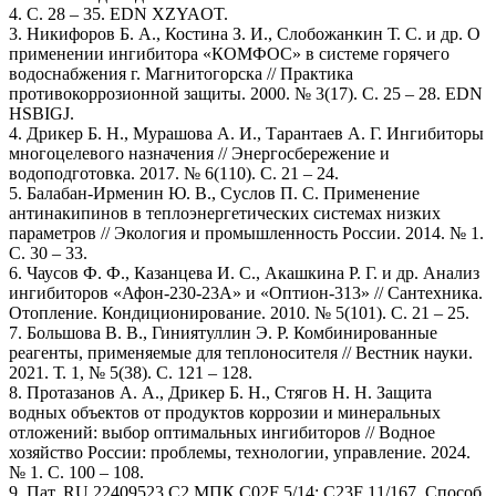
4. С. 28 – 35. EDN XZYAOT.
3. Никифоров Б. А., Костина З. И., Слобожанкин Т. С. и др. О
применении ингибитора «КОМФОС» в системе горячего
водоснабжения г. Магнитогорска // Практика
противокоррозионной защиты. 2000. № 3(17). С. 25 – 28. EDN
HSBIGJ.
4. Дрикер Б. Н., Мурашова А. И., Тарантаев А. Г. Ингибиторы
многоцелевого назначения // Энергосбережение и
водоподготовка. 2017. № 6(110). С. 21 – 24.
5. Балабан-Ирменин Ю. В., Суслов П. С. Применение
антинакипинов в теплоэнергетических системах низких
параметров // Экология и промышленность России. 2014. № 1.
С. 30 – 33.
6. Чаусов Ф. Ф., Казанцева И. С., Акашкина Р. Г. и др. Анализ
ингибиторов «Афон-230-23А» и «Оптион-313» // Сантехника.
Отопление. Кондиционирование. 2010. № 5(101). С. 21 – 25.
7. Большова В. В., Гиниятуллин Э. Р. Комбинированные
реагенты, применяемые для теплоносителя // Вестник науки.
2021. Т. 1, № 5(38). С. 121 – 128.
8. Протазанов А. А., Дрикер Б. Н., Стягов Н. Н. Защита
водных объектов от продуктов коррозии и минеральных
отложений: выбор оптимальных ингибиторов // Водное
хозяйство России: проблемы, технологии, управление. 2024.
№ 1. С. 100 – 108.
9. Пат. RU 22409523 С2 МПК С02F 5/14; С23F 11/167. Способ