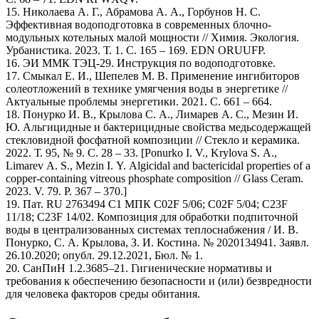
15. Николаева А. Г., Абрамова А. А., Горбунов Н. С.
Эффективная водоподготовка в современных блочно-
модульных котельных малой мощности // Химия. Экология.
Урбанистика. 2023. Т. 1. С. 165 – 169. EDN ORUUFP.
16. ЭИ ММК ТЭЦ-29. Инструкция по водоподготовке.
17. Смыкал Е. И., Шепелев М. В. Применение ингибиторов
солеотложений в технике умягчения воды в энергетике //
Актуальные проблемы энергетики. 2021. С. 661 – 664.
18. Понурко И. В., Крылова С. А., Лимарев А. С., Мезин И.
Ю. Альгицидные и бактерицидные свойства медьсодержащей
стекловидной фосфатной композиции // Стекло и керамика.
2022. Т. 95, № 9. С. 28 – 33. [Ponurko I. V., Krylova S. A.,
Limarev A. S., Mezin I. Y. Algicidal and bactericidal properties of a
copper-containing vitreous phosphate composition // Glass Ceram.
2023. V. 79. P. 367 – 370.]
19. Пат. RU 2763494 С1 МПК C02F 5/06; C02F 5/04; C23F
11/18; C23F 14/02. Композиция для обработки подпиточной
воды в централизованных системах теплоснабжения / И. В.
Понурко, С. А. Крылова, З. И. Костина. № 2020134941. Заявл.
26.10.2020; опубл. 29.12.2021, Бюл. № 1.
20. СанПиН 1.2.3685–21. Гигиенические нормативы и
требования к обеспечению безопасности и (или) безвредности
для человека факторов среды обитания.