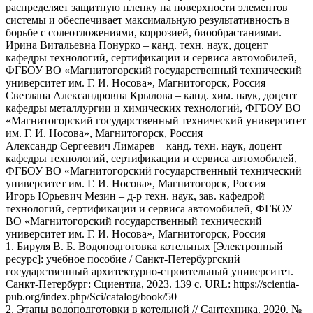
распределяет защитную пленку на поверхности элементов
системы и обеспечивает максимальную результативность в
борьбе с солеотложениями, коррозией, биообрастаниями.
Ирина Витальевна Понурко – канд. техн. наук, доцент
кафедры технологий, сертификации и сервиса автомобилей,
ФГБОУ ВО «Магнитогорский государственный технический
университет им. Г. И. Носова», Магнитогорск, Россия
Светлана Александровна Крылова – канд. хим. наук, доцент
кафедры металлургии и химических технологий, ФГБОУ ВО
«Магнитогорский государственный технический университет
им. Г. И. Носова», Магнитогорск, Россия
Александр Сергеевич Лимарев – канд. техн. наук, доцент
кафедры технологий, сертификации и сервиса автомобилей,
ФГБОУ ВО «Магнитогорский государственный технический
университет им. Г. И. Носова», Магнитогорск, Россия
Игорь Юрьевич Мезин – д-р техн. наук, зав. кафедрой
технологий, сертификации и сервиса автомобилей, ФГБОУ
ВО «Магнитогорский государственный технический
университет им. Г. И. Носова», Магнитогорск, Россия
1. Бируля В. Б. Водоподготовка котельных [Электронный
ресурс]: учебное пособие / Санкт-Петербургский
государственный архитектурно-строительный университет.
Санкт-Петербург: Сциентиа, 2023. 139 с. URL: https://scientia-
pub.org/index.php/Sci/catalog/book/50
2. Этапы водоподготовки в котельной // Сантехника. 2020. №