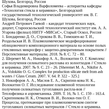
Шухова, Белгород, Россия
Софья Владимировна Варфоломеева – аспирантка кафедры
«Технология стекла и керамики», Белгородский
государственный технологический университет им. В. Г.
Шухова, Белгород, Россия
Андрей Петрович Гаевой – кандидат технических наук,
доцент, Старооскольский технологический институт им. А. А.
Угарова (филиал) НИТУ «МИСиС», Старый Оскол, Россия
1. Бондаренко Д. О., Строкова В. В., Тимошен-ко Т. И.,
Роздольская И. В. Плазмохимическое модифицирование
облицовочного композиционного материала на основе полых
стеклянных микросфер с защитно-декоративным покрытием //
Перспективные материалы. 2018. № 8. С. 72 – 80.
2. Шеремет М. А., Никифор А. А., Волокитин О. Г. Комплекс
для получения силикатного расплава из золоотходов // Стекло
и керамика. 2007. № 9. С. 23 – 26. [Sheremet M. A., Nikifor A.
A., Volokitin O. G. Complex for production silicate melt from ash
wastes // Glass Ceram. 2007. V. 64. P. 322 – 325.]
3. Никифоров А. А., Маслов Е. А., Скрипни-кова Н. К.,
Волокитин О. Г. Исследование плазменной технологии
получения силикатных тугоплавких распла-вов //
Теплофизика и аэромеханика. 2009. Т. 16, № 1. С. 159 – 163.4.
Скрипникова Н. К., Отмахов В. И., Волоки-тин О. Г.
Процессы, протекающие при плазмохимическом синтезе
тугоплавких силикатных материалов // Стекло и керамика.