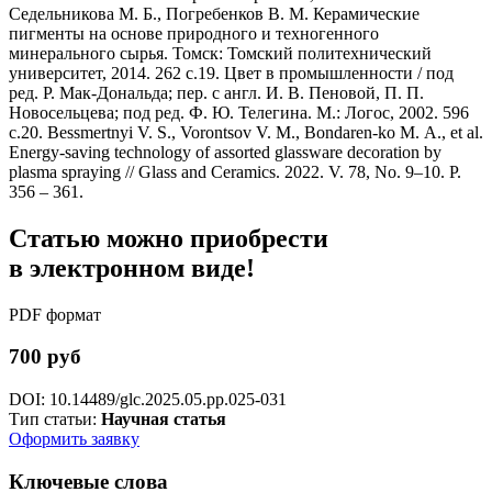
Седельникова М. Б., Погребенков В. М. Керамические
пигменты на основе природного и техногенного
минерального сырья. Томск: Томский политехнический
университет, 2014. 262 с.19. Цвет в промышленности / под
ред. Р. Мак-Дональда; пер. с англ. И. В. Пеновой, П. П.
Новосельцева; под ред. Ф. Ю. Телегина. М.: Логос, 2002. 596
с.20. Bessmertnyi V. S., Vorontsov V. M., Bondaren-ko M. A., et al.
Energy-saving technology of assorted glassware decoration by
plasma spraying // Glass and Ceramics. 2022. V. 78, No. 9–10. P.
356 – 361.
Статью можно приобрести
в электронном виде!
PDF формат
700 руб
DOI: 10.14489/glc.2025.05.pp.025-031
Тип статьи:
Научная статья
Оформить заявку
Ключевые слова