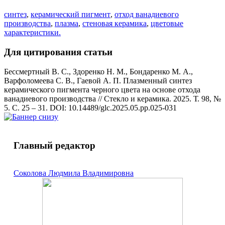
синтез
,
керамический пигмент
,
отход ванадиевого
производства
,
плазма
,
стеновая керамика
,
цветовые
характеристики.
Для цитирования статьи
Бессмертный В. С., Здоренко Н. М., Бондаренко М. А.,
Варфоломеева С. В., Гаевой А. П. Плазменный синтез
керамического пигмента черного цвета на основе отхода
ванадиевого производства // Стекло и керамика. 2025. Т. 98, №
5. С. 25 – 31. DOI: 10.14489/glc.2025.05.pp.025-031
Главный редактор
Соколова Людмила Владимировна