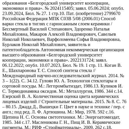
образования «Белгородский университет кооперации,
экономики и права». № 2024115405; заявл. 05.06.2024; опубл.
23.09.2024, Бюл. № 27. 1 стр.10. Пат. (изобретение) 2799670
Российская Федерация МПК C03B 5/08 (2006.01) Способ
варки стекла в тиглях с гарнисажным слоем керамики /
Бессмертный Василий Степанович, Здоренко Наталья
Михайловна, Макаров Алексей Владимирович, Савельев
Николай Николаевич, Варфоломеева Софья Владимировна,
Бурлаков Николай Михайлович, заявитель и
патентообладатель Автономная некоммерческая организация
высшего образования «Белгородский университет
кооперации, экономики и права». 2022131724; заявл.
06.12.2022; опубл. 10.07.2023, Бюл. № 19. 1 стр. 11. Коган В.
Е., Шахпаронова Т. С. Способ синтеза стекла //
Международный научно-исследовательский журнал. 2014. №
3 – 1(22). С. 34.12. Гулоян Ю. А. Технология стеклотары и
сортовой посуды. М.: Легпромбытиздат, 1986.13. Куликов И.
С. Термодинамика оксидов. М.: Металлургия, 1986. 344 с.14.
Езерский В. А. Количествнная оценка цвета керамических
лицевых изделий // Строительные материалы. 2015. № 8. С. 76
– 80.15. Джадд Д., Вышецки Г. Цвет в науке и технике / пер. с
англ.; под ред. Л. Ф. Артюшина. М.: Мир, 1978. 592 с.16.
Щепина Н. С. Основы светотехники. М.: Энергоатомиздат,
1985. 344 с.17. Масленикова Г. Н., Пищ И. В. Керамические
пигменты. М.: РИФ «Стройматериалы», 2009. 262 с.18.