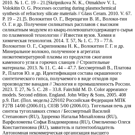
2010. № 1. С. 19 – 21.[Skripnikova N. K., Otmakhov V. I.,
Volokitin O. G. Processes occurring during plasmochemical
synthesis of refractory silicate materials // Glass Ceram. 2010. V. 67.
P. 19 – 21.]5. Волокитин О. Г., Верещагин В. И., Волоки-тин
О. Г. и др. Получение силикатных расплавов с высоким
силикатным модулем из кварц-полевошпатсодержащего сырья
по плазменной технологии // Известия вузов. Химия и
химическая технология. 2014. Т. 57, № 1. С. 73 – 77.6.
Волокитин О. Г., Скрипникова Н. К., Волокитин Г. Г. и др.
Минеральное волокно, полученное в агрегатах
низкотемпературной плазмы из продуктов сжигания
каменного угля и горючих сланцев // Строительные
материалы. 2013. № 11. С. 44 – 47.7. Бессмертный В., Платова
Р., Платов Ю. и др. Идентификация состава окрашенного
синтетического гипса, получаемого в виде отходов при
производстве ванадия // Экология и промышленность России.
2023. Т. 27, № 5. С. 28 – 33.8. Fairchild M. D. Color appearance
models. Second edition. England. John Wiley & Sons, 2005. 408
p.9. Пат. (Пол. модель) 229102 Российская Федерация МПК
F27B 14/00 (2006.01), C03B 5/00 (2006.01). Тигельная печь для
синтеза тугоплавких стекол / Бессмертный Василий
Степанович (RU), Здоренко Наталья Михайловна (RU),
Варфоломеева Софья Владимировна (RU), Омельченко Олеся
Константиновна (RU), заявитель и патентообладатель
Автономная некоммерческая организация высшего