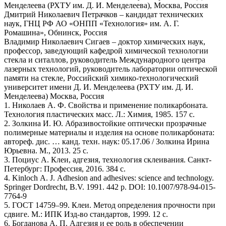
Менделеева (РХТУ им. Д. И. Менделеева), Москва, Россия
Дмитрий Николаевич Петрачков – кандидат технических
наук, ГНЦ РФ АО «ОНПП «Технология» им. А. Г.
Ромашина», Обнинск, Россия
Владимир Николаевич Сигаев – доктор химических наук,
профессор, заведующий кафедрой химической технологии
стекла и ситаллов, руководитель Международного центра
лазерных технологий, руководитель лаборатории оптической
памяти на стекле, Российский химико-технологический
университет имени Д. И. Менделеева (РХТУ им. Д. И.
Менделеева) Москва, Россия
1. Николаев А. Ф. Свойства и применение поликарбоната.
Технология пластических масс. Л.: Химия, 1985. 157 с.
2. Золкина И. Ю. Абразивостойкие оптически прозрачные
полимерные материалы и изделия на основе поликарбоната:
автореф. дис. … канд. техн. наук: 05.17.06 / Золкина Ирина
Юрьевна. М., 2013. 25 с.
3. Поциус А. Клеи, адгезия, технология склеивания. Санкт-
Петербург: Профессия, 2016. 384 с.
4. Kinloch A. J. Adhesion and adhesives: science and technology.
Springer Dordrecht, B.V. 1991. 442 p. DOI: 10.1007/978-94-015-
7764-9
5. ГОСТ 14759–99. Клеи. Метод определения прочности при
сдвиге. М.: ИПК Изд-во стандартов, 1999. 12 с.
6. Богданова А. П. Адгезия и ее роль в обеспечении