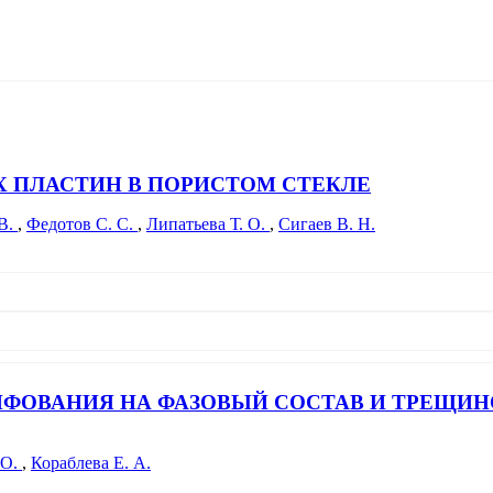
Х ПЛАСТИН В ПОРИСТОМ СТЕКЛЕ
В.
,
Федотов С. С.
,
Липатьева Т. О.
,
Сигаев В. Н.
яющих фазовых пластин в объеме нанопористого стекла (НПС) 
аписью в кварцевом стекле. Выполнены in situ измерения величи
ФОВАНИЯ НА ФАЗОВЫЙ СОСТАВ И ТРЕЩИН
процессе нагрева и охлаждения в температурном диапазоне 20
стабильны при работе в условиях сильно изменяющейся темпер
рес для создания промышленной технологии изготовления элем
 О.
,
Кораблева Е. А.