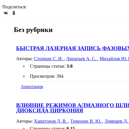
Поделиться:
Без рубрики
БЫСТРАЯ ЛАЗЕРНАЯ ЗАПИСЬ ФАЗОВЫ
Авторы:
Стопкин С. И.
,
Липатьев А. С.
,
Михайлов Ю. 
Страницы статьи:
3-8
Просмотров: 394
Аннотация
Продемонстрирована быстрая запись двулучепреломл
возможность ее ускорения на порядок в сравнении с з
ВЛИЯНИЕ РЕЖИМОВ АЛМАЗНОГО ШЛИ
двулучепреломляющих пластин, записанных в НПС, в 
ДИОКСИДА ЦИРКОНИЯ
записанные фемтосекундным лазерным пучком, более 
пластины. Полученные результаты представляют инте
Авторы:
Харитонов Д. В.
,
Тимохин И. Ю.
,
Лемешев Д.
лазерной записи.
Страницы статьи:
9-15